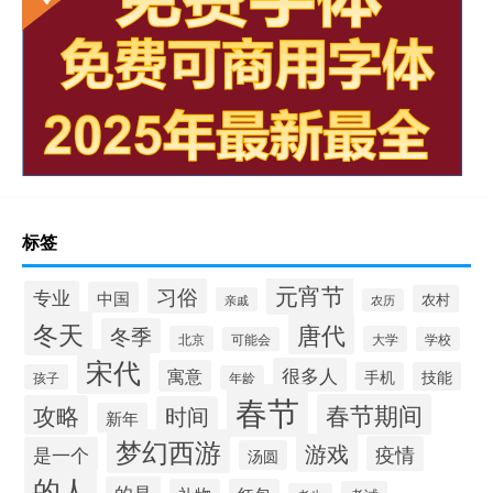
标签
元宵节
习俗
专业
中国
农村
亲戚
农历
冬天
唐代
冬季
北京
大学
可能会
学校
宋代
很多人
寓意
手机
技能
孩子
年龄
春节
春节期间
攻略
时间
新年
梦幻西游
游戏
疫情
是一个
汤圆
的人