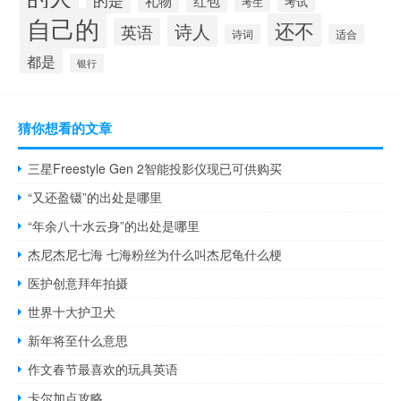
的是
礼物
红包
考试
考生
自己的
还不
诗人
英语
诗词
适合
都是
银行
猜你想看的文章
三星Freestyle Gen 2智能投影仪现已可供购买
“又还盈镊”的出处是哪里
“年余八十水云身”的出处是哪里
杰尼杰尼七海 七海粉丝为什么叫杰尼龟什么梗
医护创意拜年拍摄
世界十大护卫犬
新年将至什么意思
作文春节最喜欢的玩具英语
卡尔加点攻略