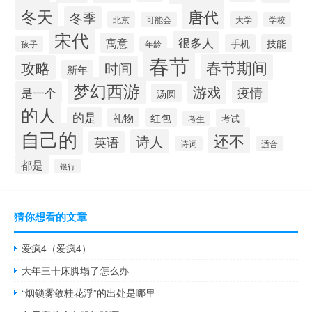
冬天
唐代
冬季
北京
大学
可能会
学校
宋代
很多人
寓意
手机
技能
孩子
年龄
春节
春节期间
攻略
时间
新年
梦幻西游
游戏
疫情
是一个
汤圆
的人
的是
礼物
红包
考试
考生
自己的
还不
诗人
英语
诗词
适合
都是
银行
猜你想看的文章
爱疯4（爱疯4）
大年三十床脚塌了怎么办
“烟锁雾敛桂花浮”的出处是哪里