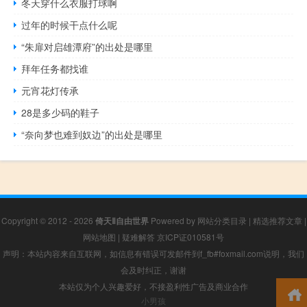
冬天穿什么衣服打球啊
过年的时候干点什么呢
“朱扉对启雄潭府”的出处是哪里
拜年任务都找谁
元宵花灯传承
28是多少码的鞋子
“奈向梦也难到奴边”的出处是哪里
Copyright © 2012 - 2026
倚天Ⅱ自由世界
Powered by
网站分类目录
|
精选推荐文章
|
网站地图
|
疑难解答
京ICP证010581号
声明：本站内容来自互联网，如信息有错误可发邮件到f_fb#foxmail.com说明，我们
会及时纠正，谢谢
本站仅为个人兴趣爱好，不接盈利性广告及商业合作
小男孩