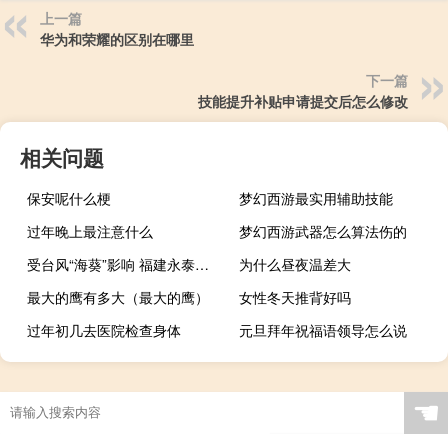
上一篇
华为和荣耀的区别在哪里
下一篇
技能提升补贴申请提交后怎么修改
相关问题
保安呢什么梗
梦幻西游最实用辅助技能
过年晚上最注意什么
梦幻西游武器怎么算法伤的
受台风“海葵”影响 福建永泰全县客运班线、公交和出租车辆暂停营运
为什么昼夜温差大
最大的鹰有多大（最大的鹰）
女性冬天推背好吗
过年初几去医院检查身体
元旦拜年祝福语领导怎么说
☚