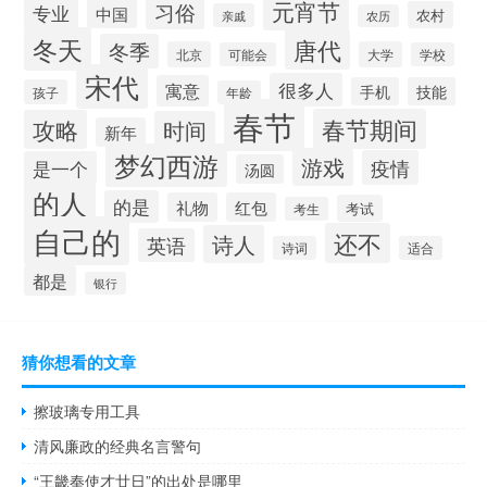
元宵节
习俗
专业
中国
农村
亲戚
农历
冬天
唐代
冬季
北京
大学
可能会
学校
宋代
很多人
寓意
手机
技能
孩子
年龄
春节
春节期间
攻略
时间
新年
梦幻西游
游戏
疫情
是一个
汤圆
的人
的是
礼物
红包
考试
考生
自己的
还不
诗人
英语
诗词
适合
都是
银行
猜你想看的文章
擦玻璃专用工具
清风廉政的经典名言警句
“王畿奉使才廿日”的出处是哪里