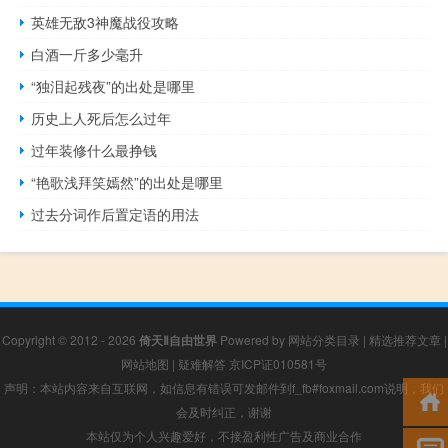
英雄无敌3神魔战役攻略
白酒一斤多少毫升
“独泪起残夜”的出处是哪里
历史上人死后怎么过年
过年装修什么最挣钱
“艳歌浅拜笑嫣然”的出处是哪里
过去分词作后置定语的用法
Copyright © 2012 - 2026
倚天Ⅱ自由世界
Powered by
网站分类目录
|
精选推荐文章
|
网站地图
|
疑难解答
京ICP证010581号
声明：本站内容来自互联网，如信息有错误可发邮件到f_fb#foxmail.com说明，我们
会及时纠正，谢谢
本站仅为个人兴趣爱好，不接盈利性广告及商业合作