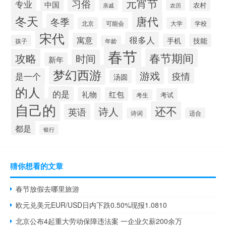
元宵节
习俗
专业
中国
农村
亲戚
农历
冬天
唐代
冬季
北京
大学
可能会
学校
宋代
很多人
寓意
手机
技能
孩子
年龄
春节
春节期间
攻略
时间
新年
梦幻西游
游戏
疫情
是一个
汤圆
的人
的是
礼物
红包
考试
考生
自己的
还不
诗人
英语
诗词
适合
都是
银行
猜你想看的文章
春节放假去哪里旅游
欧元兑美元EUR/USD日内下跌0.50%现报1.0810
北京公布4起重大劳动保障违法案 一企业欠薪200余万