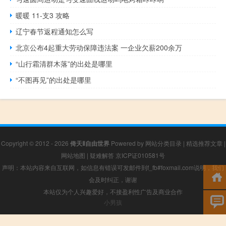
暖暖 11-支3 攻略
辽宁春节返程通知怎么写
北京公布4起重大劳动保障违法案 一企业欠薪200余万
“山行霜清群木落”的出处是哪里
“不图再见”的出处是哪里
Copyright © 2012 - 2026
倚天Ⅱ自由世界
Powered by
网站分类目录
|
精选推荐文章
|
网站地图
|
疑难解答
京ICP证010581号
声明：本站内容来自互联网，如信息有错误可发邮件到f_fb#foxmail.com说明，我们
会及时纠正，谢谢
本站仅为个人兴趣爱好，不接盈利性广告及商业合作
小男孩