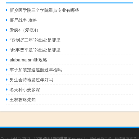
新乡医学院三全学院重点专业有哪些
僵尸战争 攻略
爱疯4（爱疯4）
“丧制尽三年”的出处是哪里
“此事费平章”的出处是哪里
alabama smith攻略
车子加装定速巡航过年检吗
男生会特地发过年好吗
冬天种小麦多深
王权攻略先知
Copyright © 2012 - 2026
倚天Ⅱ自由世界
Powered by
网站分类目录
|
精选推荐文章
|