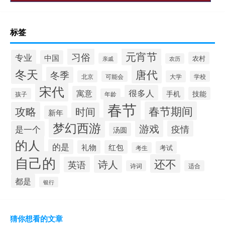
标签
元宵节
习俗
专业
中国
农村
亲戚
农历
冬天
唐代
冬季
北京
大学
可能会
学校
宋代
很多人
寓意
手机
技能
孩子
年龄
春节
春节期间
攻略
时间
新年
梦幻西游
游戏
疫情
是一个
汤圆
的人
的是
礼物
红包
考试
考生
自己的
还不
诗人
英语
诗词
适合
都是
银行
猜你想看的文章