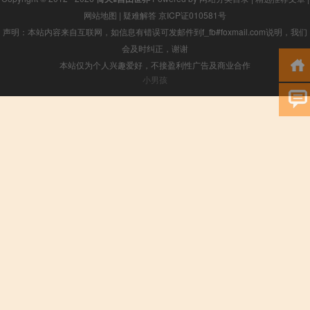
网站地图
|
疑难解答
京ICP证010581号
声明：本站内容来自互联网，如信息有错误可发邮件到f_fb#foxmail.com说明，我们
会及时纠正，谢谢
本站仅为个人兴趣爱好，不接盈利性广告及商业合作
小男孩