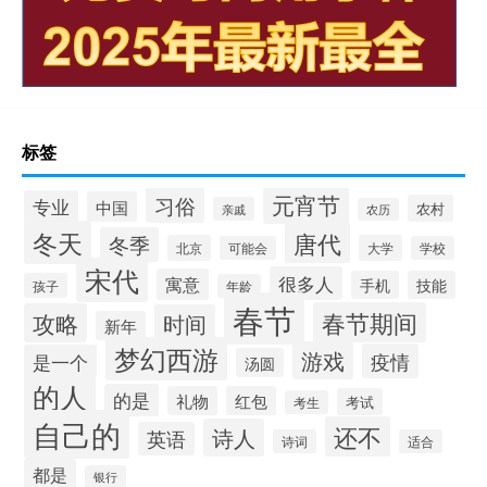
标签
元宵节
习俗
专业
中国
农村
亲戚
农历
冬天
唐代
冬季
北京
大学
可能会
学校
宋代
很多人
寓意
手机
技能
孩子
年龄
春节
春节期间
攻略
时间
新年
梦幻西游
游戏
疫情
是一个
汤圆
的人
的是
礼物
红包
考试
考生
自己的
还不
诗人
英语
诗词
适合
都是
银行