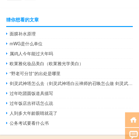
猜你想看的文章
面膜补水原理
mWG是什么单位
属鸡人今年能过大年吗
欧莱雅化妆品美白（欧莱雅光学美白）
“野老可分甘”的出处是哪里
剑灵武神塔怎么去（剑灵武神塔白云禅师的召唤怎么做 剑灵武神塔青儿/红儿位置 剑灵武神塔传送点位置）
过年吃团圆饭道具描写
过年饭店吉祥话怎么说
人到多大年龄眼睛就花了
公务考试要看什么书