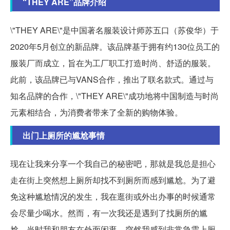
“THEY ARE”品牌介绍
\"THEY ARE\"是中国著名服装设计师苏五口（苏俊华）于
2020年5月创立的新品牌。该品牌基于拥有约130位员工的
服装厂而成立，旨在为工厂职工打造时尚、舒适的服装。
此前，该品牌已与VANS合作，推出了联名款式。通过与
知名品牌的合作，\"THEY ARE\"成功地将中国制造与时尚
元素相结合，为消费者带来了全新的购物体验。
出门上厕所的尴尬事情
现在让我来分享一个我自己的秘密吧，那就是我总是担心
走在街上突然想上厕所却找不到厕所而感到尴尬。为了避
免这种尴尬情况的发生，我在逛街或外出办事的时候通常
会尽量少喝水。然而，有一次我还是遇到了找厕所的尴
尬，当时我和朋友在外面闲逛，突然我感到非常急需上厕