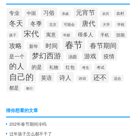
元宵节
习俗
专业
中国
农村
亲戚
农历
冬天
唐代
冬季
北京
大学
可能会
学校
宋代
很多人
寓意
手机
技能
孩子
年龄
春节
春节期间
攻略
时间
新年
梦幻西游
游戏
疫情
是一个
汤圆
的人
的是
礼物
红包
考试
考生
自己的
还不
诗人
英语
诗词
适合
都是
银行
猜你想看的文章
202年春节期间冷吗
过年孩子怎么都不干了