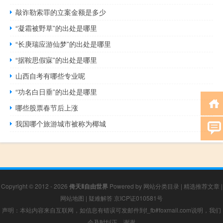
敲诈勒索罪的立案金额是多少
“凝霜被野草”的出处是哪里
“长庚瑞应游仙梦”的出处是哪里
“据鞍思假寐”的出处是哪里
山西自考有哪些专业呢
“功名白日垂”的出处是哪里
哪些股票春节后上涨
我国哪个旅游城市被称为椰城
Copyright © 2012 - 2026
倚天Ⅱ自由世界
Powered by
网站分类目录
|
精选推荐文章
|
网站地图
|
疑难解答
京ICP证010581号
声明：本站内容来自互联网，如信息有错误可发邮件到f_fb#foxmail.com说明，我们
会及时纠正，谢谢