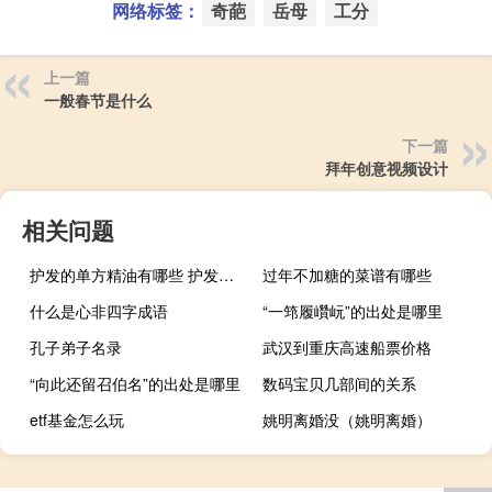
网络标签：
奇葩
岳母
工分
上一篇
一般春节是什么
下一篇
拜年创意视频设计
相关问题
护发的单方精油有哪些 护发精油用什么牌子的好
过年不加糖的菜谱有哪些
什么是心非四字成语
“一筇履巑岏”的出处是哪里
孔子弟子名录
武汉到重庆高速船票价格
“向此还留召伯名”的出处是哪里
数码宝贝几部间的关系
etf基金怎么玩
姚明离婚没（姚明离婚）