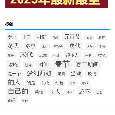
标签
元宵节
习俗
专业
中国
农村
亲戚
农历
冬天
唐代
冬季
北京
大学
可能会
学校
宋代
很多人
寓意
手机
技能
孩子
年龄
春节
春节期间
攻略
时间
新年
梦幻西游
游戏
疫情
是一个
汤圆
的人
的是
礼物
红包
考试
考生
自己的
还不
诗人
英语
诗词
适合
都是
银行