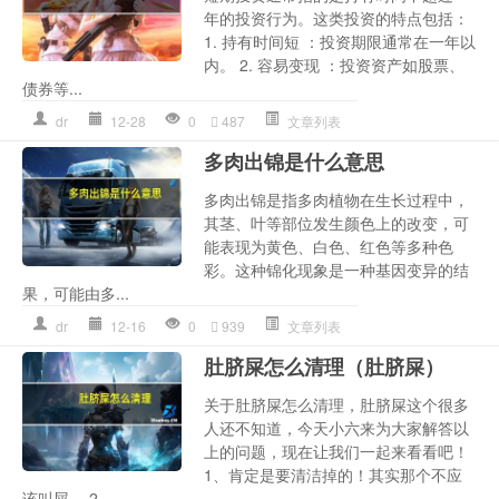
年的投资行为。这类投资的特点包括：
1. 持有时间短 ：投资期限通常在一年以
内。 2. 容易变现 ：投资资产如股票、
债券等...
dr
12-28
0
487
文章列表
多肉出锦是什么意思
多肉出锦是指多肉植物在生长过程中，
其茎、叶等部位发生颜色上的改变，可
能表现为黄色、白色、红色等多种色
彩。这种锦化现象是一种基因变异的结
果，可能由多...
dr
12-16
0
939
文章列表
肚脐屎怎么清理（肚脐屎）
关于肚脐屎怎么清理，肚脐屎这个很多
人还不知道，今天小六来为大家解答以
上的问题，现在让我们一起来看看吧！
1、肯定是要清洁掉的！其实那个不应
该叫屎。 2...