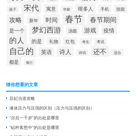
宋代
很多人
寓意
手机
技能
孩子
年龄
春节
春节期间
攻略
时间
新年
梦幻西游
游戏
疫情
是一个
汤圆
的人
的是
礼物
红包
考试
考生
自己的
还不
诗人
英语
诗词
适合
都是
银行
猜你想看的文章
后妃当道攻略
液体压力与压强的区别（压力与压强的区别）
“尔后一千岁”的出处是哪里
“砧杵客愁中”的出处是哪里