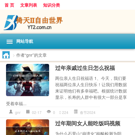
首 页
文章列表
知识分类
网站导航
>
作者“gnr”的文章
过年亲戚过生日怎么祝福
两位亲人生日祝福语 1、今天，我们要
祝福两位亲人生日快乐！让我们用数据
来证明他们有多幸福吧。根据统计数据
显示，长寿的人群中有很大一部分是享
受着幸福...
gnr
02-17
0
224
春节2024
过年期间女人能吃饭吗视频
为什么石景山“崩溃女”核酸检测为阳