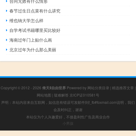
合同无效有什么情形
春节过生日点菜有什么讲究
维也纳大学怎么样
自学考试书籍哪里买比较好
海南过年门上贴什么画
北京过年为什么那么美丽
Copyright © 2012 - 2026
倚天Ⅱ自由世界
Powered by
网站分类目录
|
精选推荐文章
|
网站地图
|
疑难解答
京ICP证010581号
声明：本站内容来自互联网，如信息有错误可发邮件到f_fb#foxmail.com说明，我们
会及时纠正，谢谢
本站仅为个人兴趣爱好，不接盈利性广告及商业合作
小男孩