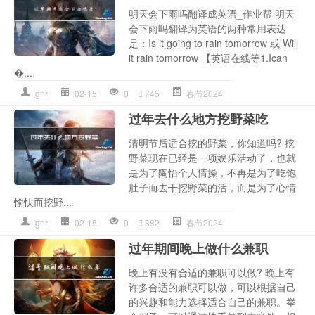
明天会下雨吗翻译成英语_作业帮 明天
会下雨吗翻译为英语的两种常用表达
是：Is it going to rain tomorrow 或 Will
it rain tomorrow 【英语在线等1.Ican
�...
gnr
02-15
0
745
春节2024
过年去什么地方挖野菜吃
清明节后适合挖的野菜，你知道吗? 挖
野菜现在已经是一项娱乐活动了，也就
是为了陶怡个人情操，不再是为了吃饱
肚子而去干挖野菜的活，而是为了心情
愉快而挖野...
gnr
02-15
0
882
春节2024
过年期间晚上做什么兼职
晚上有没有合适的兼职可以做? 晚上有
许多合适的兼职可以做，可以根据自己
的兴趣和能力选择适合自己的兼职。举