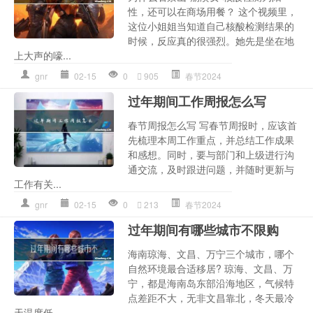
性，还可以在商场用餐？ 这个视频里，
这位小姐姐当知道自己核酸检测结果的
时候，反应真的很强烈。她先是坐在地
上大声的嚎...
gnr
02-15
0
905
春节2024
过年期间工作周报怎么写
春节周报怎么写 写春节周报时，应该首
先梳理本周工作重点，并总结工作成果
和感想。同时，要与部门和上级进行沟
通交流，及时跟进问题，并随时更新与
工作有关...
gnr
02-15
0
213
春节2024
过年期间有哪些城市不限购
海南琼海、文昌、万宁三个城市，哪个
自然环境最合适移居? 琼海、文昌、万
宁，都是海南岛东部沿海地区，气候特
点差距不大，无非文昌靠北，冬天最冷
天温度低...