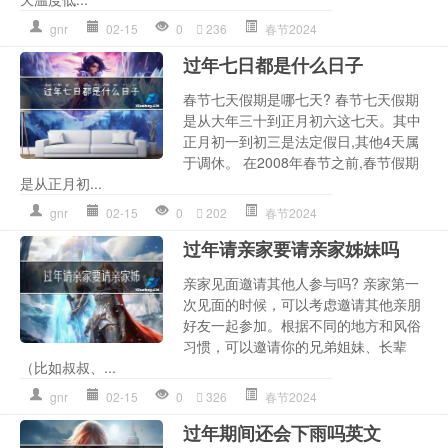
gnr
02-15
0
236
春节2024
过年七日都是什么日子
春节七天假期是哪七天? 春节七天假期
是从大年三十到正月初六这七天。其中
正月初一到初三是法定假日,其他4天属
于调休。 在2008年春节之前,春节假期
是从正月初...
gnr
02-15
0
202
春节2024
过年请亲家要请亲家姊妹吗
亲家见面邀请其他人参与吗? 亲家第一
次见面的时候，可以考虑邀请其他亲朋
好友一起参加。根据不同的地方和风俗
习惯，可以邀请你的兄弟姐妹、长辈
（比如叔叔、...
gnr
02-15
0
326
春节2024
过年期间还会下雨吗英文