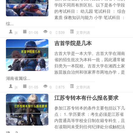
学段不同而有所区别。以下是各个学段
的考试科目： 幼儿园 笔试科目 ： 综合
素质 保教知识与能力 小学 笔试科目 ：
综...
js
01-06
0
539
文章列表
吉首学院是几本
吉首大学是一本大学。吉首大学在湖南
省的招生批次为本科一批，因此通常被
归类为一本院校。吉首大学在湘西土家
族苗族自治州和张家界市两地办学，是
湖南省属综...
js
01-05
0
875
文章列表
江苏专转本有什么报名要求
参加江苏专转本的条件主要包括以下几
点： 1. 学历要求 ：考生必须是江苏省
内普通高等学校全日制在籍专科生，且
在读期间未受到任何纪律处分或触犯法
律。 2. ...