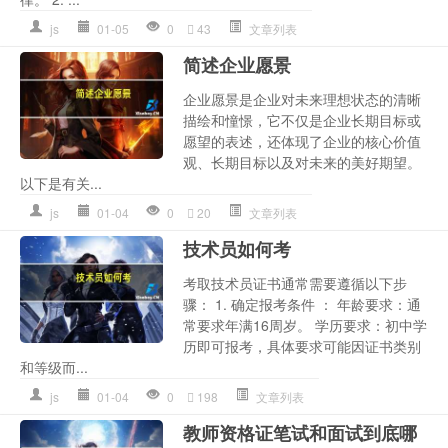
js
01-05
0
43
文章列表
简述企业愿景
企业愿景是企业对未来理想状态的清晰
描绘和憧憬，它不仅是企业长期目标或
愿望的表述，还体现了企业的核心价值
观、长期目标以及对未来的美好期望。
以下是有关...
js
01-04
0
20
文章列表
技术员如何考
考取技术员证书通常需要遵循以下步
骤： 1. 确定报考条件 ： 年龄要求：通
常要求年满16周岁。 学历要求：初中学
历即可报考，具体要求可能因证书类别
和等级而...
js
01-04
0
198
文章列表
教师资格证笔试和面试到底哪