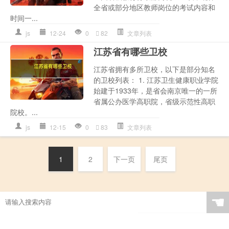
全省或部分地区教师岗位的考试内容和
时间一...
js
12-24
0
82
文章列表
江苏省有哪些卫校
江苏省拥有多所卫校，以下是部分知名
的卫校列表： 1. 江苏卫生健康职业学院
始建于1933年，是省会南京唯一的一所
省属公办医学高职院，省级示范性高职
院校。...
js
12-15
0
83
文章列表
1
2
下一页
尾页
☚