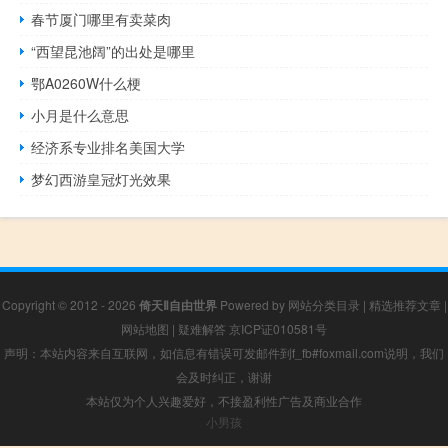
春节厦门哪里有卖菜肉
“西望昆池阔”的出处是哪里
鄂A0260W什么梗
小月是什么意思
经济系专业排名美国大学
梦幻西游皇冠灯光效果
Copyright © 2012 - 2026
倚天Ⅱ自由世界
Powered by
网站分类目录
|
精选推荐文章
|
网站地图
|
疑难解答
京ICP证010581号
声明：本站内容来自互联网，如信息有错误可发邮件到f_fb#foxmail.com说明，我们
会及时纠正，谢谢
本站仅为个人兴趣爱好，不接盈利性广告及商业合作
小男孩