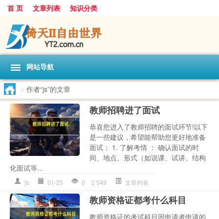
首 页
文章列表
知识分类
网站导航
>
作者“js”的文章
教师招聘进了面试
恭喜您进入了教师招聘的面试环节!以下
是一些建议，希望能帮助您更好地准备
面试： 1. 了解考情 ： 确认面试的时
间、地点、形式（如说课、试讲、结构
化面试等...
js
01-25
0
549
文章列表
教师资格证都考什么科目
教师资格证的考试科目因申请者申请的