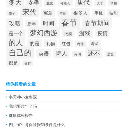
冬天
唐代
冬季
北京
大学
可能会
学校
宋代
很多人
寓意
手机
技能
孩子
年龄
春节
春节期间
攻略
时间
新年
梦幻西游
游戏
疫情
是一个
汤圆
的人
的是
礼物
红包
考试
考生
自己的
还不
诗人
英语
诗词
适合
都是
银行
猜你想看的文章
冬天种小麦多深
我想要过年了吗
健康体检报告
四川省生育保险报销条件是什么