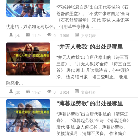
“不减钟张君自足”出自宋代苏轼的《石
苍舒醉墨堂》。 “不减钟张君自足”全诗
《石苍舒醉墨堂》 宋代 苏轼 人生识字
忧患始，姓名粗记可以休。 何用草书夸神速...
jzb
11-24
0
986
文章列表
“并无人教我”的出处是哪里
“并无人教我”出自唐代寒山的《诗三百
三首》。 “并无人教我”全诗 《诗三百三
首》 唐代 寒山 凡读我诗者，心中须护
净。 悭贪继日廉，谄曲登时正。 驱遣
除恶业...
jzb
11-24
0
624
文章列表
“薄暮起劳歌”的出处是哪里
“薄暮起劳歌”出自唐代张旭的《清溪泛
舟》。 “薄暮起劳歌”全诗 《清溪泛舟》
唐代 张旭 旅人倚征棹，薄暮起劳歌。
笑揽清溪月，清辉不厌多。 作者简介