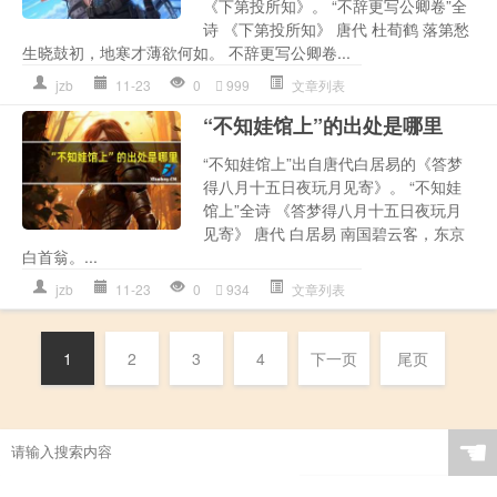
《下第投所知》。 “不辞更写公卿卷”全
诗 《下第投所知》 唐代 杜荀鹤 落第愁
生晓鼓初，地寒才薄欲何如。 不辞更写公卿卷...
jzb
11-23
0
999
文章列表
“不知娃馆上”的出处是哪里
“不知娃馆上”出自唐代白居易的《答梦
得八月十五日夜玩月见寄》。 “不知娃
馆上”全诗 《答梦得八月十五日夜玩月
见寄》 唐代 白居易 南国碧云客，东京
白首翁。...
jzb
11-23
0
934
文章列表
1
2
3
4
下一页
尾页
☚