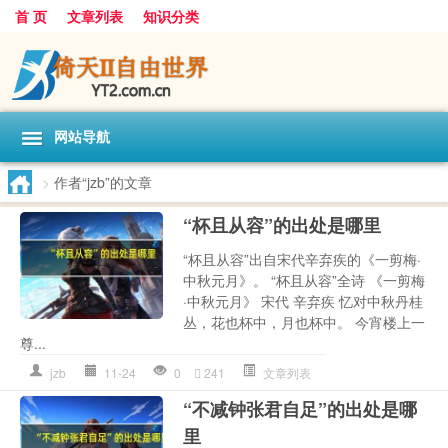
首 页
文章列表
知识分类
网站导航
>
作者“jzb”的文章
“杯且从容”的出处是哪里
“杯且从容”出自宋代辛弃疾的《一剪梅·
中秋元月》。 “杯且从容”全诗 《一剪梅
·中秋元月》 宋代 辛弃疾 忆对中秋丹桂
丛，花也杯中，月也杯中。 今宵楼上一
尊...
jzb
11-24
0
241
文章列表
“不减钟张君自足”的出处是哪
里