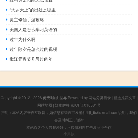
“大罗天上”的出处是哪里
灵主修仙手游攻略
美国人是怎么学习英语的
过年为什么啊
过年除夕是怎么过的视频
椒江元宵节几号过的年
Copyright © 2012 - 2026
倚天Ⅱ自由世界
Powered by
网站分类目录
|
精选推荐文章
|
网站地图
|
疑难解答
京ICP证010581号
声明：本站内容来自互联网，如信息有错误可发邮件到f_fb#foxmail.com说明，我们
会及时纠正，谢谢
本站仅为个人兴趣爱好，不接盈利性广告及商业合作
小男孩