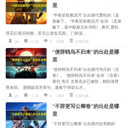
里
“半夜笙歌教泥月”出自唐代曹松的《及
第敕下。 “半夜笙歌教泥月”全诗 《及第
敕下，宴中献座主杜侍郎》 唐代 曹松
得召丘墙泪却频，若无公道也无因。 门前送...
jzb
11-23
0
986
文章列表
“便辞鸥鸟不归来”的出处是哪
里
“便辞鸥鸟不归来”出自唐代韦庄的《含
香》。 “便辞鸥鸟不归来”全诗 《含香》
唐代 韦庄 含香高步已难陪，鹤到清霄
势未回。 遇物旋添芳草句，逢春宁滞碧云才...
jzb
11-23
0
884
文章列表
“不辞更写公卿卷”的出处是哪
里
“不辞更写公卿卷”出自唐代杜荀鹤的