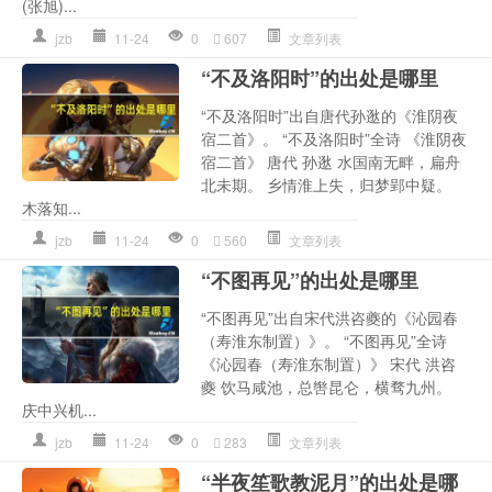
(张旭)...
jzb
11-24
0
607
文章列表
“不及洛阳时”的出处是哪里
“不及洛阳时”出自唐代孙逖的《淮阴夜
宿二首》。 “不及洛阳时”全诗 《淮阴夜
宿二首》 唐代 孙逖 水国南无畔，扁舟
北未期。 乡情淮上失，归梦郢中疑。
木落知...
jzb
11-24
0
560
文章列表
“不图再见”的出处是哪里
“不图再见”出自宋代洪咨夔的《沁园春
（寿淮东制置）》。 “不图再见”全诗
《沁园春（寿淮东制置）》 宋代 洪咨
夔 饮马咸池，总辔昆仑，横骛九州。
庆中兴机...
jzb
11-24
0
283
文章列表
“半夜笙歌教泥月”的出处是哪