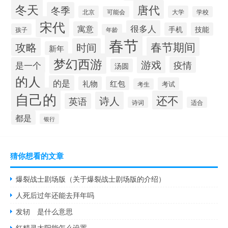
冬天
唐代
冬季
北京
大学
可能会
学校
宋代
很多人
寓意
手机
技能
孩子
年龄
春节
春节期间
攻略
时间
新年
梦幻西游
游戏
疫情
是一个
汤圆
的人
的是
礼物
红包
考试
考生
自己的
还不
诗人
英语
诗词
适合
都是
银行
猜你想看的文章
爆裂战士剧场版（关于爆裂战士剧场版的介绍）
人死后过年还能去拜年吗
发轫 是什么意思
红精灵太阳能怎么设置