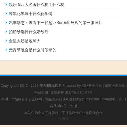
娱乐圈八大名著什么梗？什么梗
过氧化氢属于什么化学键
汽车动态：查看下一代起亚Sorento外观的第一张照片
拍婚纱选择什么婚纱店
金星大还是地球大
元宵节晚会是什么时候录的
Copyright © 2012 - 2026
倚天Ⅱ自由世界
Powered by
网站分类目录
|
精选推荐文章
|
网站地图
|
疑难解答
京ICP证010581号
声明：本站内容来自互联网，如信息有错误可发邮件到f_fb#foxmail.com说明，我们
会及时纠正，谢谢
本站仅为个人兴趣爱好，不接盈利性广告及商业合作
小男孩