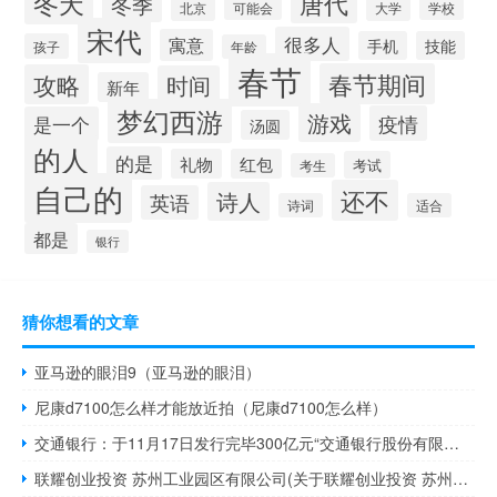
冬天
唐代
冬季
北京
大学
可能会
学校
宋代
很多人
寓意
手机
技能
孩子
年龄
春节
春节期间
攻略
时间
新年
梦幻西游
游戏
疫情
是一个
汤圆
的人
的是
礼物
红包
考试
考生
自己的
还不
诗人
英语
诗词
适合
都是
银行
猜你想看的文章
亚马逊的眼泪9（亚马逊的眼泪）
尼康d7100怎么样才能放近拍（尼康d7100怎么样）
交通银行：于11月17日发行完毕300亿元“交通银行股份有限公司2023年二级资本债券”
联耀创业投资 苏州工业园区有限公司(关于联耀创业投资 苏州工业园区有限公司简述)