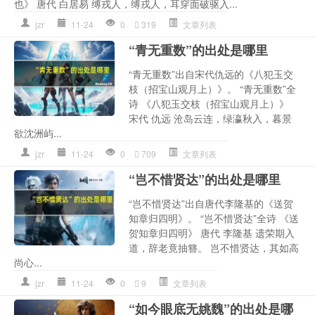
也》 唐代 白居易 缚戎人，缚戎人，耳穿面破驱入...
jzr
11-24
0
319
文章列表
“青无重数”的出处是哪里
“青无重数”出自宋代仇远的《八犯玉交
枝（招宝山观月上）》。 “青无重数”全
诗 《八犯玉交枝（招宝山观月上）》
宋代 仇远 沧岛云连，绿瀛秋入，暮景
欲沈洲屿...
jzr
11-24
0
709
文章列表
“岂不惜贤达”的出处是哪里
“岂不惜贤达”出自唐代李隆基的《送贺
知章归四明》。 “岂不惜贤达”全诗 《送
贺知章归四明》 唐代 李隆基 遗荣期入
道，辞老竟抽簪。 岂不惜贤达，其如高
尚心...
jzr
11-24
0
9
文章列表
“如今眼底无姚魏”的出处是哪