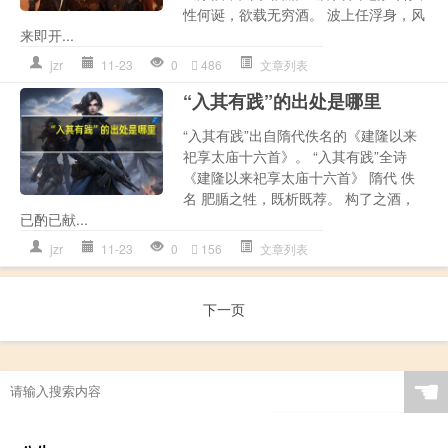
性何诞，欲载无穷酒。 波上任浮身，风
来即开...
jzr
11-23
0
486
文章列表
“入其有践”的出处是哪里
“入其有践”出自隋代佚名的《建隆以来
祀享太庙十六首》。 “入其有践”全诗
《建隆以来祀享太庙十六首》 隋代 佚
名 肥腯之牲，既析既荐。 构了之酒，
已酌已献...
jzr
11-23
0
156
文章列表
下一页
☚