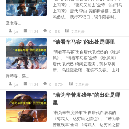
上闻莺》。 “驱马又前去”全诗 《白田马
上闻莺》 唐代 李白 黄鹂啄紫椹，五月
鸣桑枝。 我行不记日，误作阳春时。
蚕老客...
jzr
11-24
0
8
文章列表
“请看车马客”的出处是哪里
“请看车马客”出自唐代袁恕己的《咏屏
风》。 “请看车马客”全诗 《咏屏风》
唐代 袁恕己 绮阁云霞满，芳林草树
新。 鸟惊疑欲曙，花笑不关春。 山对
弹琴客，溪...
jzr
11-24
0
724
文章列表
“若为辛苦度残年”的出处是哪
里
“若为辛苦度残年”出自唐代白居易的
《缚戎人－达穷民之情也》。 “若为辛
苦度残年”全诗 《缚戎人－达穷民之情