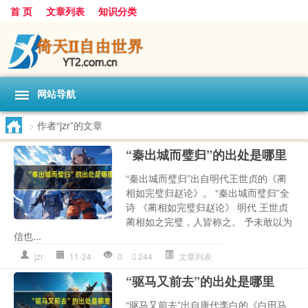
首 页
文章列表
知识分类
网站导航
>
作者“jzr”的文章
“秦出城而璧归”的出处是哪里
“秦出城而璧归”出自明代王世贞的《蔺
相如完璧归赵论》。 “秦出城而璧归”全
诗 《蔺相如完璧归赵论》 明代 王世贞
蔺相如之完璧，人皆称之。 予未敢以为
信也...
jzr
11-24
0
244
文章列表
“驱马又前去”的出处是哪里
“驱马又前去”出自唐代李白的《白田马