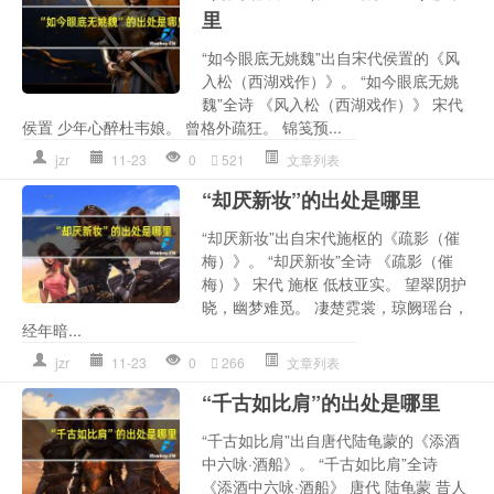
里
“如今眼底无姚魏”出自宋代侯置的《风
入松（西湖戏作）》。 “如今眼底无姚
魏”全诗 《风入松（西湖戏作）》 宋代
侯置 少年心醉杜韦娘。 曾格外疏狂。 锦笺预...
jzr
11-23
0
521
文章列表
“却厌新妆”的出处是哪里
“却厌新妆”出自宋代施枢的《疏影（催
梅）》。 “却厌新妆”全诗 《疏影（催
梅）》 宋代 施枢 低枝亚实。 望翠阴护
晓，幽梦难觅。 凄楚霓裳，琼阙瑶台，
经年暗...
jzr
11-23
0
266
文章列表
“千古如比肩”的出处是哪里
“千古如比肩”出自唐代陆龟蒙的《添酒
中六咏·酒船》。 “千古如比肩”全诗
《添酒中六咏·酒船》 唐代 陆龟蒙 昔人