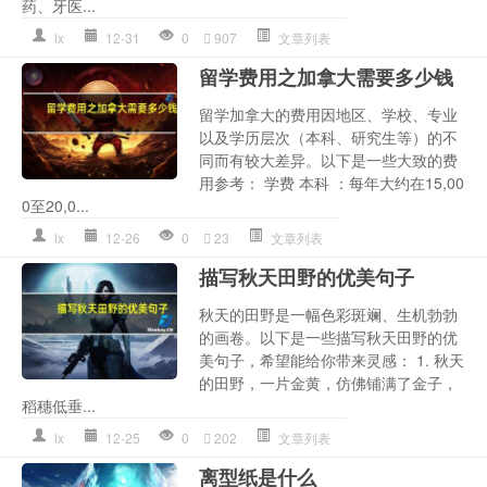
药、牙医...
lx
12-31
0
907
文章列表
留学费用之加拿大需要多少钱
留学加拿大的费用因地区、学校、专业
以及学历层次（本科、研究生等）的不
同而有较大差异。以下是一些大致的费
用参考： 学费 本科 ：每年大约在15,00
0至20,0...
lx
12-26
0
23
文章列表
描写秋天田野的优美句子
秋天的田野是一幅色彩斑斓、生机勃勃
的画卷。以下是一些描写秋天田野的优
美句子，希望能给你带来灵感： 1. 秋天
的田野，一片金黄，仿佛铺满了金子，
稻穗低垂...
lx
12-25
0
202
文章列表
离型纸是什么