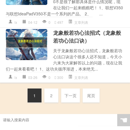
0不是很了解那具体是什么情况呢，现
在让我们一起来瞧瞧吧！ 1、联想V350
与联想IdeaPadV350不是一个系列的产品。 2、 ...
lx
04-12
0
497
文章列表
龙象般若功心法招式（龙象般
若功心法口诀）
关于龙象般若功心法招式，龙象般若功
心法口诀这个很多人还不知道，今天小
六来为大家解答以上的问题，现在让我
们一起来看看吧！ 1、这功夫循序渐进，本来绝无...
lx
03-26
0
300
文章列表
1
2
下一页
尾页
☚