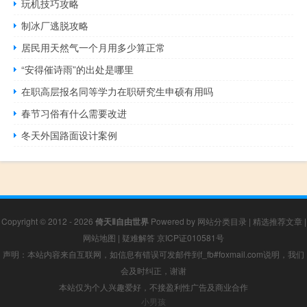
玩机技巧攻略
制冰厂逃脱攻略
居民用天然气一个月用多少算正常
“安得催诗雨”的出处是哪里
在职高层报名同等学力在职研究生申硕有用吗
春节习俗有什么需要改进
冬天外国路面设计案例
Copyright © 2012 - 2026
倚天Ⅱ自由世界
Powered by
网站分类目录
|
精选推荐文章
|
网站地图
|
疑难解答
京ICP证010581号
声明：本站内容来自互联网，如信息有错误可发邮件到f_fb#foxmail.com说明，我们
会及时纠正，谢谢
本站仅为个人兴趣爱好，不接盈利性广告及商业合作
小男孩