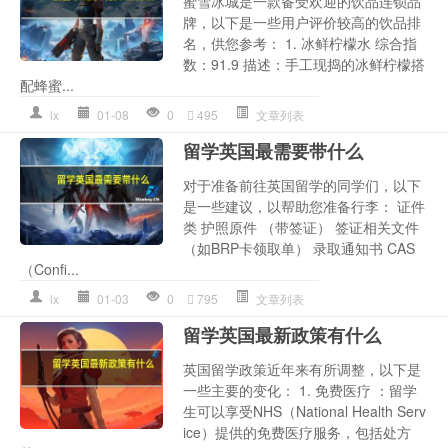
蜜雪冰城是一款备受欢迎的饮品连锁品
牌，以下是一些用户评价较高的饮品排
名，供您参考： 1. 冰鲜柠檬水 综合指
数：91.9 描述：手工现捣的冰鲜柠檬搭
配蜂蜜...
lx
01-08
0
495
文章列表
留学英国最需要带什么
对于准备前往英国留学的同学们，以下
是一些建议，以帮助您准备行李： 证件
类 护照原件 （带签证） 签证相关文件
（如BRP卡领取单） 录取通知书 CAS
（Confi...
lx
01-03
0
795
文章列表
留学英国最新政策有什么
英国留学政策近年来有所调整，以下是
一些主要的变化： 1. 免费医疗 ：留学
生可以享受NHS（National Health Serv
ice）提供的免费医疗服务，包括处方