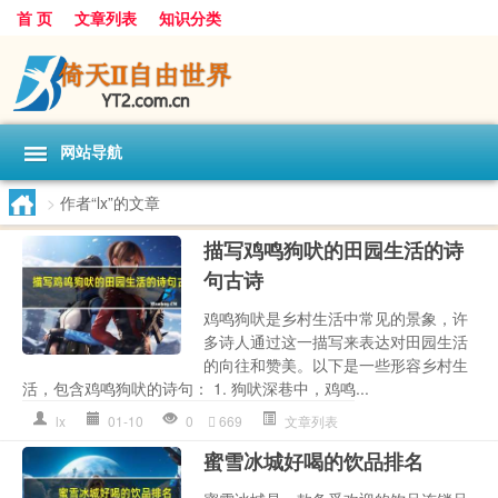
首 页
文章列表
知识分类
网站导航
>
作者“lx”的文章
描写鸡鸣狗吠的田园生活的诗
句古诗
鸡鸣狗吠是乡村生活中常见的景象，许
多诗人通过这一描写来表达对田园生活
的向往和赞美。以下是一些形容乡村生
活，包含鸡鸣狗吠的诗句： 1. 狗吠深巷中，鸡鸣...
lx
01-10
0
669
文章列表
蜜雪冰城好喝的饮品排名