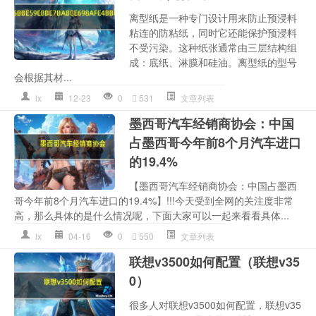
离型纸是一种专门设计用来防止预浸料
粘连的防粘纸，同时它还能保护预浸料
不受污染。这种纸张通常由三层结构组
成：底纸、淋膜和硅油。离型纸的型号
会根据其材...
lx
12-23
0
531
文章列表
墨西哥汽车经销商协会：中国
占墨西哥今年前8个月汽车进口
的19.4%
【墨西哥汽车经销商协会：中国占墨西
哥今年前8个月汽车进口的19.4%】!!!今天受到全网的关注度非常
高，那么具体的是什么情况呢，下面大家可以一起来看看具体...
lx
04-16
0
550
文章列表
联想v3500如何配置（联想v35
0）
很多人对联想v3500如何配置，联想v35