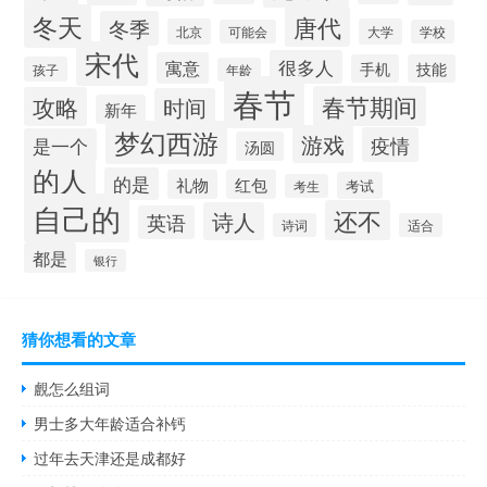
冬天
唐代
冬季
北京
大学
可能会
学校
宋代
很多人
寓意
手机
技能
孩子
年龄
春节
春节期间
攻略
时间
新年
梦幻西游
游戏
疫情
是一个
汤圆
的人
的是
礼物
红包
考试
考生
自己的
还不
诗人
英语
诗词
适合
都是
银行
猜你想看的文章
覻怎么组词
男士多大年龄适合补钙
过年去天津还是成都好