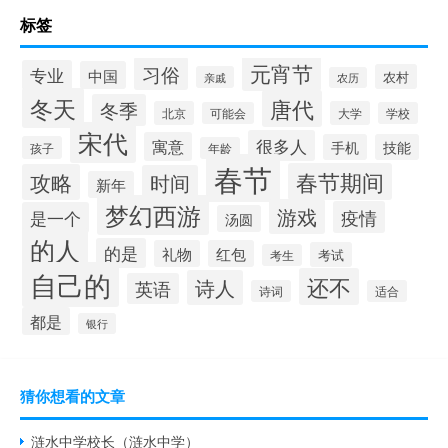
标签
元宵节
习俗
专业
中国
农村
亲戚
农历
冬天
唐代
冬季
北京
大学
可能会
学校
宋代
很多人
寓意
手机
技能
孩子
年龄
春节
春节期间
攻略
时间
新年
梦幻西游
游戏
疫情
是一个
汤圆
的人
的是
礼物
红包
考试
考生
自己的
还不
诗人
英语
诗词
适合
都是
银行
猜你想看的文章
涟水中学校长（涟水中学）