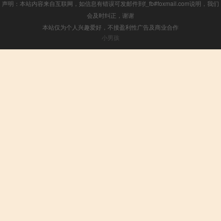
声明：本站内容来自互联网，如信息有错误可发邮件到f_fb#foxmail.com说明，我们
会及时纠正，谢谢
本站仅为个人兴趣爱好，不接盈利性广告及商业合作
小男孩