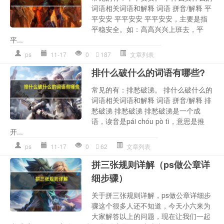
词语相关词语和解释 词语 拼音/解释 平
平安安 平平安安 平平安安，主要是指
平稳安全。如：高高兴兴上班去，平
平...
ps
11-17
0
187
文章列表
排什么破什么的词语有哪些?
常见的有：排愁破涕。 排什么破什么的
词语相关词语和解释 词语 拼音/解释 排
愁破涕 排愁破涕 排愁破涕是一个成
语，读音是pái chóu pò tì，意思是推
开...
ps
11-17
0
62
文章列表
拼三张规则详解（ps做公章详
细步骤）
关于拼三张规则详解，ps做公章详细步
骤这个很多人还不知道，今天小六来为
大家解答以上的问题，现在让我们一起