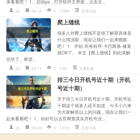
来看看吧！ 1、启动ps，打开软件主界面，点击文...
ps
04-19
0
666
文章列表
爬上缝线
很多人对爬上缝线不是很了解那具体是
什么情况呢，现在让我们一起来瞧瞧
吧！ 1、开始-所有程序-卡巴斯基-修复
就OK了。 本文【爬上缝线】到此讲解
完毕了，希望...
ps
04-11
0
65
文章列表
排三今日开机号近十期（开机
号近十期）
关于排三今日开机号近十期，开机号近
十期这个很多人还不知道，今天小六来
为大家解答以上的问题，现在让我们一
起来看看吧！ 1、你好可以去官网查其实开机号没...
ps
03-24
0
210
文章列表