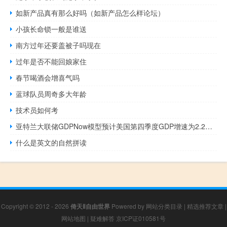
如新产品真有那么好吗（如新产品怎么样论坛）
小孩长命锁一般是谁送
南方过年还要盖被子吗现在
过年是否不能回娘家住
春节喝酒会增喜气吗
蓝球队员周奇多大年龄
技术员如何考
亚特兰大联储GDPNow模型预计美国第四季度GDP增速为2.2%此前预计为2.1%
什么是英文的自然拼读
Copyright © 2012 - 2026
倚天Ⅱ自由世界
Powered by
网站分类目录
|
精选推荐文章
|
网站地图
|
疑难解答
京ICP证010581号