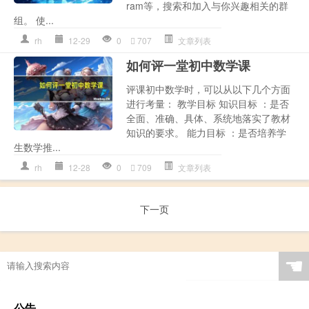
ram等，搜索和加入与你兴趣相关的群
组。 使...
rh
12-29
0
707
文章列表
如何评一堂初中数学课
评课初中数学时，可以从以下几个方面
进行考量： 教学目标 知识目标 ：是否
全面、准确、具体、系统地落实了教材
知识的要求。 能力目标 ：是否培养学
生数学推...
rh
12-28
0
709
文章列表
下一页
☚
公告