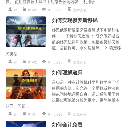
换。 使用替换器工具或手动修改歌词内容。 利用歌...
rh
01-02
0
282
文章列表
如何实现俄罗斯移民
移民俄罗斯通常需要遵循以下步骤和条
件： 1. 了解移民政策 ： 研究俄罗斯当
前的移民法律和政策，包括各类移民签
证、居留许可、永久居留等。 2. 确定移
民类型...
rh
01-02
0
295
文章列表
如何理解递归
递归是一种在计算机科学和数学中广泛
使用的方法，它允许一个函数或算法直
接或间接地调用自身。递归通常用于解
决那些可以被分解为更小、更简单版本
的同一问题...
rh
01-01
0
680
文章列表
如何会计免责