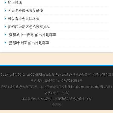
爬上缝线
冬天怎样做水果发酵快
可以看小仓鼠吗冬天
梦幻西游新区怎么没有排队
“添得城中一夜寒”的出处是哪里
“瑟瑟叶上雨”的出处是哪里
Copyright © 2012 - 2026
倚天Ⅱ自由世界
Powered by
网站分类目录
|
精选推荐文章
|
网站地图
|
疑难解答
京ICP证010581号
声明：本站内容来自互联网，如信息有错误可发邮件到f_fb#foxmail.com说明，我们
会及时纠正，谢谢
本站仅为个人兴趣爱好，不接盈利性广告及商业合作
小男孩