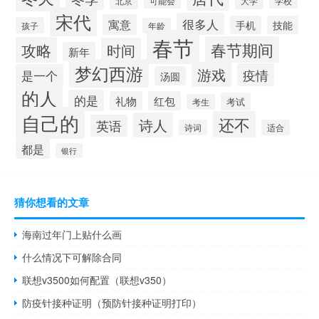
北京
大学
可能会
学校
宋代
很多人
寓意
手机
技能
孩子
年龄
春节
春节期间
攻略
时间
新年
梦幻西游
游戏
疫情
是一个
汤圆
的人
的是
礼物
红包
考试
考生
自己的
还不
诗人
英语
诗词
适合
都是
银行
猜你想看的文章
海南过年门上贴什么画
什么情况下可解除合同
联想v3500如何配置（联想v350）
防疫针接种证明（预防针接种证明打印）