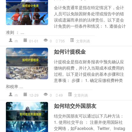
会计免责通常是指在特定情况下，会计
人员可以免除因财务处理或报告中的错
误或遗漏而承担的法律责任。以下是会
计免责的一些条件和情况： 1. 遵循会计
准则 ： ...
rh
01-01
0
735
文章列表
如何计提税金
计提税金是指在财务报表中预先确认应
缴纳的税费，并计入当期成本或费用的
过程。以下是计提税金的基本步骤和注
意事项： 步骤： 1. 确定应缴税费种类
和税率 ...
rh
12-29
0
49
文章列表
如何结交外国朋友
结交外国朋友可以通过以下几种方法：
1. 使用社交平台 ： 注册并使用国际社
交网络，如Facebook、Twitter、Instag