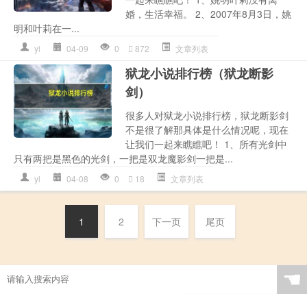
婚，生活幸福。 2、2007年8月3日，姚
明和叶莉在一...
yl
04-09
0
872
文章列表
狱龙小说排行榜（狱龙断影
剑）
很多人对狱龙小说排行榜，狱龙断影剑
不是很了解那具体是什么情况呢，现在
让我们一起来瞧瞧吧！ 1、所有光剑中
只有两把是黑色的光剑，一把是双龙魔影剑一把是...
yl
04-08
0
18
文章列表
1
2
下一页
尾页
☚