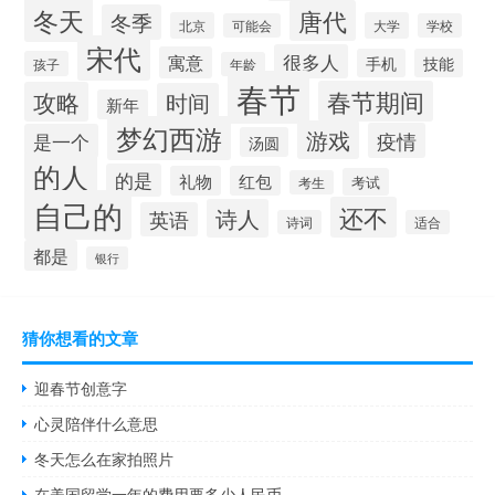
冬天
唐代
冬季
北京
大学
可能会
学校
宋代
很多人
寓意
手机
技能
孩子
年龄
春节
春节期间
攻略
时间
新年
梦幻西游
游戏
疫情
是一个
汤圆
的人
的是
礼物
红包
考试
考生
自己的
还不
诗人
英语
诗词
适合
都是
银行
猜你想看的文章
迎春节创意字
心灵陪伴什么意思
冬天怎么在家拍照片
在美国留学一年的费用要多少人民币