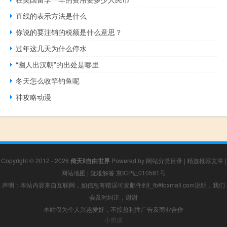
直线的表示方法是什么
你说的要注销的税额是什么意思？
过年这几天为什么停水
“幽人出汉朝”的出处是哪里
冬天怎么收竿钓鱼呢
神攻略动漫
Copyright © 2012 - 2026
倚天Ⅱ自由世界
Powered by
网站分类目录
|
精选推荐文章
|
网站地图
|
疑难解答
京ICP证010581号
声明：本站内容来自互联网，如信息有错误可发邮件到f_fb#foxmail.com说明，我们
会及时纠正，谢谢
本站仅为个人兴趣爱好，不接盈利性广告及商业合作
小男孩