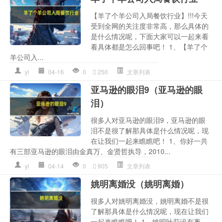
【羊了个羊公司入局餐饮行业】!!!今天
受到全网的关注度非常高，那么具体的
是什么情况呢，下面大家可以一起来看
看具体都是怎么回事吧！ 1、【羊了个
羊公司入...
yl
04-16
0
250
文章列表
亚马逊的眼泪9（亚马逊的眼
泪）
很多人对亚马逊的眼泪9，亚马逊的眼
泪不是很了解那具体是什么情况呢，现
在让我们一起来瞧瞧吧！ 1、你好一共
有三部亚马逊的眼泪由金真万、金贤哲执导，2010...
yl
04-14
0
905
文章列表
姚明离婚没（姚明离婚）
很多人对姚明离婚没，姚明离婚不是很
了解那具体是什么情况呢，现在让我们
一起来瞧瞧吧！ 1、姚明叶莉没有离