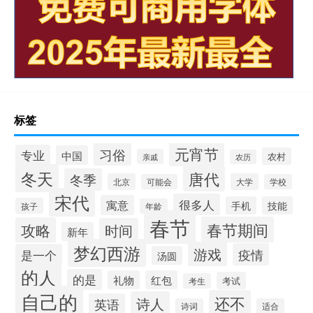
标签
元宵节
习俗
专业
中国
农村
亲戚
农历
冬天
唐代
冬季
北京
大学
可能会
学校
宋代
很多人
寓意
手机
技能
孩子
年龄
春节
春节期间
攻略
时间
新年
梦幻西游
游戏
疫情
是一个
汤圆
的人
的是
礼物
红包
考试
考生
自己的
还不
诗人
英语
诗词
适合