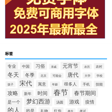
标签
元宵节
习俗
专业
中国
农村
亲戚
农历
冬天
唐代
冬季
北京
大学
可能会
学校
宋代
很多人
寓意
手机
技能
孩子
年龄
春节
春节期间
攻略
时间
新年
梦幻西游
游戏
疫情
是一个
汤圆
的人
的是
礼物
红包
考试
考生