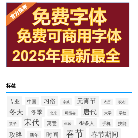
标签
元宵节
习俗
专业
中国
农村
亲戚
农历
冬天
唐代
冬季
北京
大学
可能会
学校
宋代
很多人
寓意
手机
技能
孩子
年龄
春节
春节期间
攻略
时间
新年