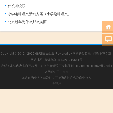
什么叫级联
小学趣味语文活动方案（小学趣味语文）
北京过年为什么那么美丽
Copyright © 2012 - 2026
倚天Ⅱ自由世界
Powered by
网站分类目录
|
精选推荐文章
|
网站地图
|
疑难解答
京ICP证010581号
声明：本站内容来自互联网，如信息有错误可发邮件到f_fb#foxmail.com说明，我们
会及时纠正，谢谢
本站仅为个人兴趣爱好，不接盈利性广告及商业合作
小男孩