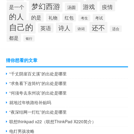
梦幻西游
游戏
疫情
是一个
汤圆
的人
的是
礼物
红包
考试
考生
自己的
还不
诗人
英语
诗词
适合
都是
银行
猜你想看的文章
“千丈阴崖百丈溪”的出处是哪里
“求鱼看下连筒钓”的出处是哪里
“何须夸去东州说”的出处是哪里
就地过年铁路给补贴吗
“夜深结网一灯红”的出处是哪里
联想thinkpad x22（联想ThinkPad X220简介）
电灯男孩攻略