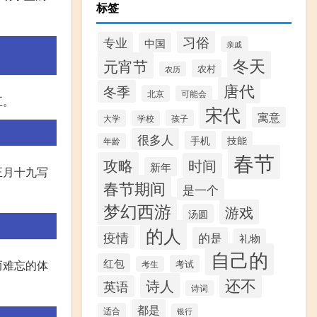
标签
习俗
专业
中国
亲戚
冬天
元宵节
农村
农历
唐代
冬季
北京
可能会
五。
宋代
寓意
大学
孩子
学校
很多人
手机
技能
年龄
春节
攻略
时间
新年
正月十九写
春节期间
是一个
梦幻西游
游戏
汤圆
的人
疫情
的是
礼物
自己的
红包
而难忘的体
考试
考生
还不
诗人
英语
诗词
都是
适合
银行