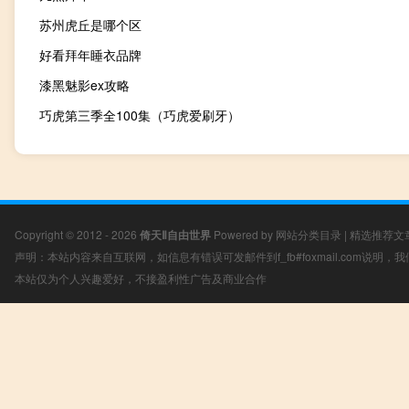
苏州虎丘是哪个区
好看拜年睡衣品牌
漆黑魅影ex攻略
巧虎第三季全100集（巧虎爱刷牙）
Copyright © 2012 - 2026
倚天Ⅱ自由世界
Powered by
网站分类目录
|
精选推荐文
声明：本站内容来自互联网，如信息有错误可发邮件到f_fb#foxmail.com说明
本站仅为个人兴趣爱好，不接盈利性广告及商业合作