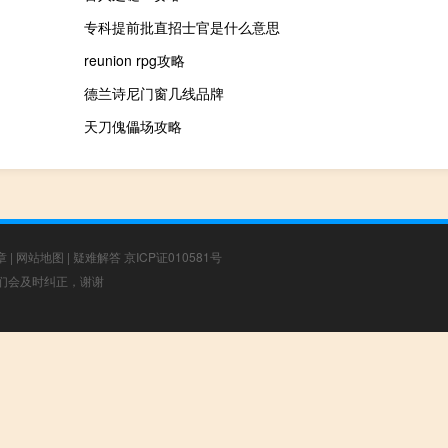
专科提前批直招士官是什么意思
reunion rpg攻略
德兰诗尼门窗几线品牌
天刀傀儡场攻略
章
|
网站地图
|
疑难解答
京ICP证010581号
，我们会及时纠正，谢谢