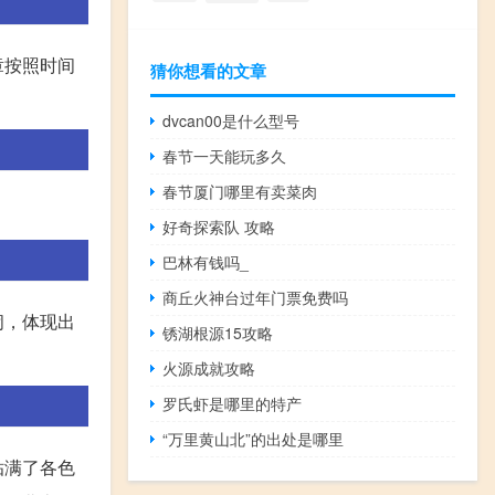
章按照时间
猜你想看的文章
dvcan00是什么型号
春节一天能玩多久
春节厦门哪里有卖菜肉
好奇探索队 攻略
巴林有钱吗_
商丘火神台过年门票免费吗
闹，体现出
锈湖根源15攻略
火源成就攻略
罗氏虾是哪里的特产
“万里黄山北”的出处是哪里
贴满了各色