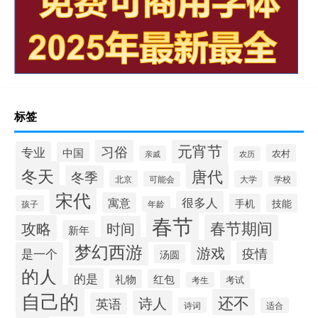
标签
元宵节
习俗
专业
中国
农村
亲戚
农历
冬天
唐代
冬季
北京
大学
可能会
学校
宋代
很多人
寓意
手机
技能
孩子
年龄
春节
春节期间
攻略
时间
新年
梦幻西游
游戏
疫情
是一个
汤圆
的人
的是
礼物
红包
考试
考生
自己的
还不
诗人
英语
诗词
适合