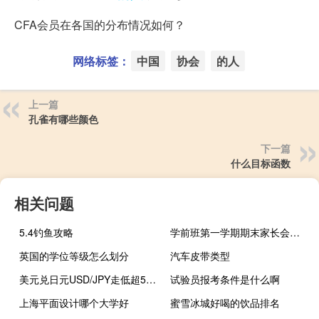
CFA会员在各国的分布情况如何？
网络标签：
中国
协会
的人
上一篇
孔雀有哪些颜色
下一篇
什么目标函数
相关问题
5.4钓鱼攻略
学前班第一学期期末家长会总结（学前班第一学期期末评语）
英国的学位等级怎么划分
汽车皮带类型
美元兑日元USD/JPY走低超50点此前一度涨破151.90逼近去年10月高点151.944
试验员报考条件是什么啊
上海平面设计哪个大学好
蜜雪冰城好喝的饮品排名