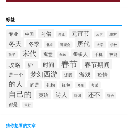
标签
元宵节
习俗
专业
中国
农村
亲戚
农历
冬天
唐代
冬季
北京
大学
可能会
学校
宋代
很多人
寓意
手机
技能
孩子
年龄
春节
春节期间
攻略
时间
新年
梦幻西游
游戏
疫情
是一个
汤圆
的人
的是
礼物
红包
考试
考生
自己的
还不
诗人
英语
诗词
适合
都是
银行
猜你想看的文章