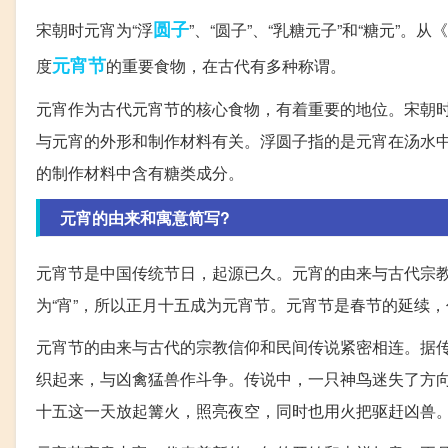
圆子
宋朝时元宵为“浮
”、“圆子”、“乳糖元子”和“糖元”
元宵节
度
的重要食物，在古代有多种称谓。
元宵作为古代元宵节的核心食物，有着重要的地位。宋朝时，元
与元宵的外形和制作材料有关。浮圆子指的是元宵在汤水
的制作材料中含有糖类成分。
元宵的由来和寓意简写?
元宵节是中国传统节日，起源已久。元宵的由来与古代宗教
为“宵”，所以正月十五成为元宵节。元宵节是春节的延续
元宵节的由来与古代的宗教信仰和民间传说紧密相连。据
织起来，与凶禽猛兽作斗争。传说中，一只神鸟迷失了方
十五这一天放起篝火，照亮夜空，同时也用火把驱赶凶兽