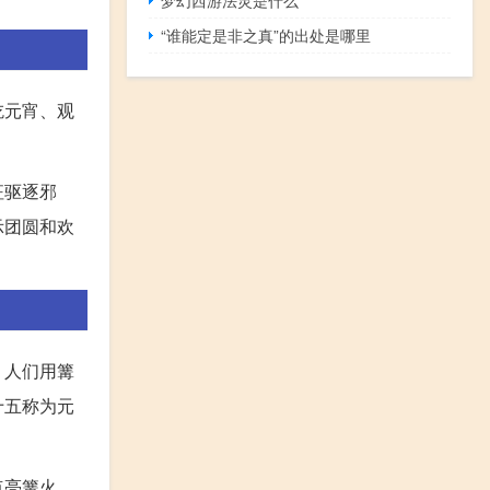
“谁能定是非之真”的出处是哪里
吃元宵、观
征驱逐邪
示团圆和欢
，人们用篝
十五称为元
点亮篝火、