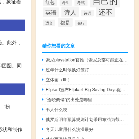
自己的
滚，象征着
红包
考试
考生
还不
诗人
英语
诗词
都是
适合
银行
始。此外，
猜你想看的文章
索尼playstation官推（索尼总部可能正在使用新的PlayStation控制器）
和团圆。同
过年什么时候换灯笼灯
立体画（lth）
Flipkart宣布Flipkart Big Saving Days促销活动
“迢峣倜偿”的出处是哪里
、“粉
弔人什么梗
俄罗斯明年预算规则计划采用布油为截止报价
形状和制作
冬天儿童用什么洗澡最好
梦幻西游法灵是什么