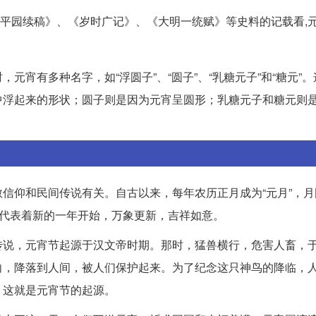
。从《平园续稿》、《岁时广记》、《大明一统赋》等史料的记载看,
宵有多种名字，如“浮圆子”、“圆子”、“乳糖元子”和“糖元”
中浮起来的形状；圆子则是因为元宵呈圆形；乳糖元子和糖元则
信仰和民间传说有关。自古以来，每年农历正月成为“元月”，月
，代表着新的一年开始，万象更新，吉祥如意。
传说，元宵节起源于汉文帝时期。那时，猛兽横行，危害人畜，
向，降落到人间，被人们保护起来。为了纪念这只神鸟的降临，
。这就是元宵节的起源。