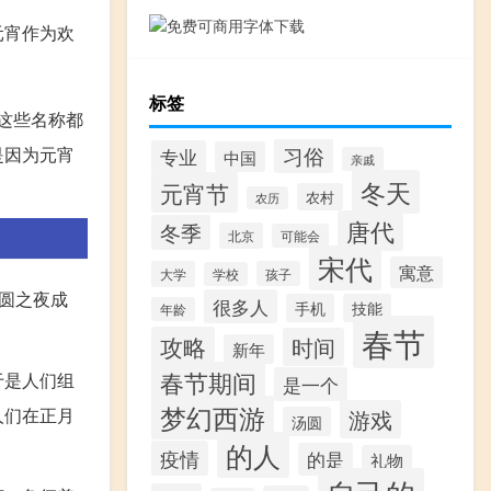
元宵作为欢
标签
。这些名称都
习俗
是因为元宵
专业
中国
亲戚
冬天
元宵节
农村
农历
唐代
冬季
北京
可能会
宋代
寓意
大学
孩子
学校
圆之夜成
很多人
手机
技能
年龄
春节
攻略
时间
新年
春节期间
于是人们组
是一个
梦幻西游
人们在正月
游戏
汤圆
的人
疫情
的是
礼物