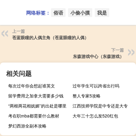
网络标签：
俗语
小偷小摸
我是
上一篇
苍蓝眼瞳的人偶主角（苍蓝眼瞳的人偶）
下一篇
东森游戏中心（东森游戏）
相关问题
每次过年你会想起谁英文
过年学生可以跨省出行吗
留学费用之加拿大需要多少钱
整人专家5攻略
“两根两花相妩媚”的出处是哪里
江西技师学院是中专还是大专
考在职mba都需要什么教材
大年三十怎么发520红包
梦幻西游全副本攻略