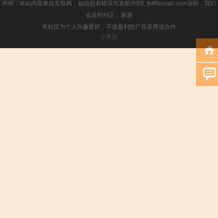
声明：本站内容来自互联网，如信息有错误可发邮件到f_fb#foxmail.com说明，我们
会及时纠正，谢谢
本站仅为个人兴趣爱好，不接盈利性广告及商业合作
小男孩