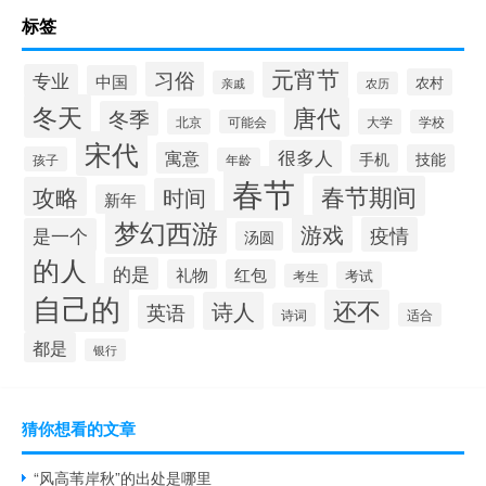
标签
元宵节
习俗
专业
中国
农村
亲戚
农历
冬天
唐代
冬季
北京
大学
可能会
学校
宋代
很多人
寓意
手机
技能
孩子
年龄
春节
春节期间
攻略
时间
新年
梦幻西游
游戏
疫情
是一个
汤圆
的人
的是
礼物
红包
考试
考生
自己的
还不
诗人
英语
诗词
适合
都是
银行
猜你想看的文章
“风高苇岸秋”的出处是哪里