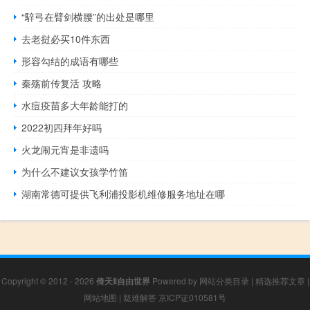
“騂弓在臂剑横腰”的出处是哪里
去老挝必买10件东西
形容勾结的成语有哪些
秦殇前传复活 攻略
水痘疫苗多大年龄能打的
2022初四拜年好吗
火龙闹元宵是非遗吗
为什么不建议女孩学竹笛
湖南常德可提供飞利浦投影机维修服务地址在哪
Copyright © 2012 - 2026
倚天Ⅱ自由世界
Powered by
网站分类目录
|
精选推荐文章
|
网站地图
|
疑难解答
京ICP证010581号