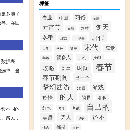
标签
着更多地了
习俗
专业
中国
亲戚
活等。在回
冬天
元宵节
农村
农历
唐代
冬季
北京
可能会
宋代
寓意
大学
孩子
学校
很多人
手机
技能
年龄
。数据表
春节
攻略
时间
新年
的选择。当
春节期间
是一个
梦幻西游
游戏
汤圆
的人
疫情
的是
礼物
自己的
红包
体验不同的
考试
考生
还不
诗人
英语
洽。所以，
诗词
都是
适合
银行