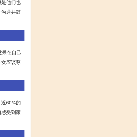
但是他们也
子沟通并鼓
意呆在自己
子女应该尊
近60%的
们感受到家