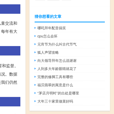
猜你想看的文章
儿童交流和
哪吒拜年配音搞笑
，每年有大
cpu怎么会坏
元宵节为什么叫古代节气
狐人声望攻略
向大领导拜年怎么说谢谢
育和监督。
人到多大年龄眼睛就花了
情况。数据
完整的修脚工具有哪些
是我们仍然
福贝翡翠的寓意是什么
“茅店月明时”的出处是哪里
大年三十家里做菜好吗