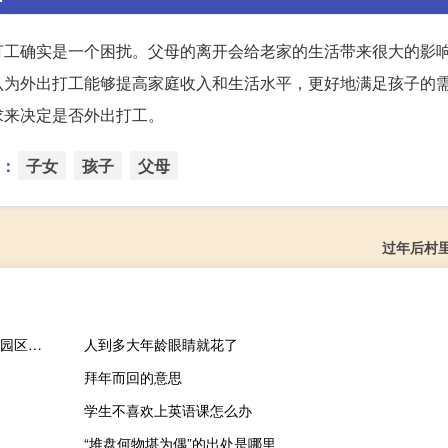
打工确实是一个困扰。父母的离开会给老家的生活带来很大的影
认为外出打工能够提高家庭收入和生活水平，更好地满足孩子的
求来决定是否外出打工。
：
子女
孩子
父母
过年后村
联耀创业投资 苏州工业园区有限公司(关于联耀创业投资 苏州工业园区有限公司简述)
人到多大年龄眼睛就花了
拜年而回的意思
学生不喜欢上英语课怎么办
“堆盘何物堪为偶”的出处是哪里