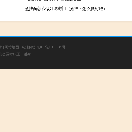
煮挂面怎么做好吃窍门（煮挂面怎么做好吃）
章
|
网站地图
|
疑难解答
京ICP证010581号
，我们会及时纠正，谢谢