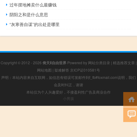
过年摆地摊卖什么最赚钱
阴阳之和是什么意思
“灰寒善自谋”的出处是哪里
Copyright © 2012 - 2026
倚天Ⅱ自由世界
Powered by
网站分类目录
|
精选推荐文章
|
网站地图
|
疑难解答
京ICP证010581号
声明：本站内容来自互联网，如信息有错误可发邮件到f_fb#foxmail.com说明，我们
会及时纠正，谢谢
本站仅为个人兴趣爱好，不接盈利性广告及商业合作
小男孩