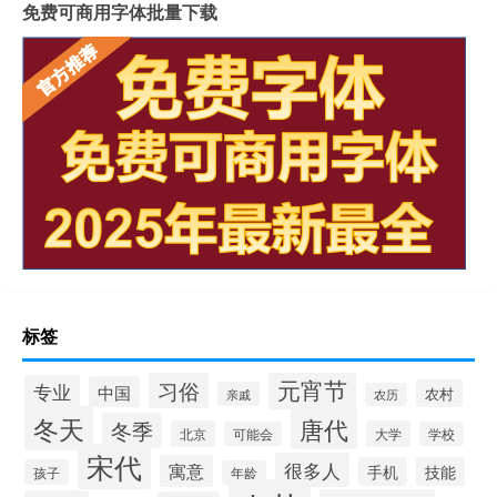
免费可商用字体批量下载
标签
元宵节
习俗
专业
中国
农村
亲戚
农历
冬天
唐代
冬季
北京
大学
可能会
学校
宋代
很多人
寓意
手机
技能
孩子
年龄