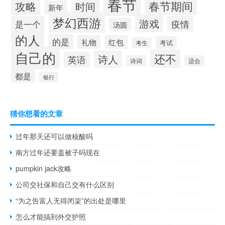
春节
春节期间
攻略
时间
新年
梦幻西游
游戏
疫情
是一个
汤圆
的人
的是
礼物
红包
考试
考生
自己的
还不
诗人
英语
诗词
适合
都是
银行
猜你想看的文章
过年那天还可以做核酸吗
南方过年还要盖被子吗现在
pumpkin jack攻略
公司交社保和自己交有什么区别
“为之告富人无得闭粜”的出处是哪里
怎么才能搞到外交护照