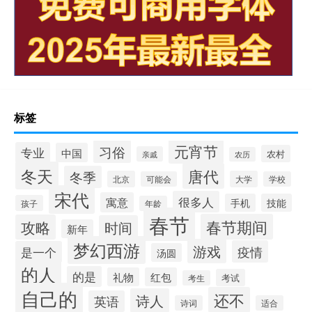
标签
元宵节
习俗
专业
中国
农村
亲戚
农历
冬天
唐代
冬季
北京
大学
可能会
学校
宋代
很多人
寓意
手机
技能
孩子
年龄
春节
春节期间
攻略
时间
新年
梦幻西游
游戏
疫情
是一个
汤圆
的人
的是
礼物
红包
考试
考生
自己的
还不
诗人
英语
诗词
适合