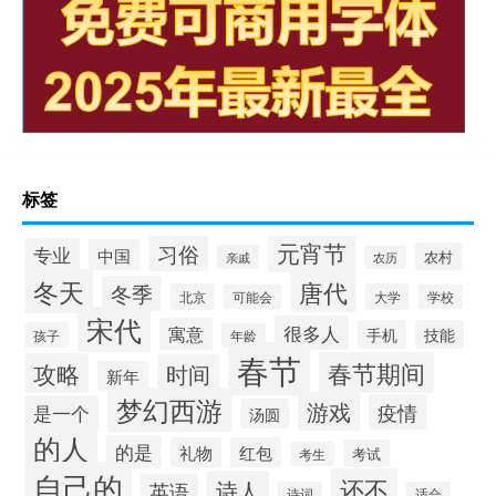
标签
元宵节
习俗
专业
中国
农村
亲戚
农历
冬天
唐代
冬季
北京
大学
可能会
学校
宋代
很多人
寓意
手机
技能
孩子
年龄
春节
春节期间
攻略
时间
新年
梦幻西游
游戏
疫情
是一个
汤圆
的人
的是
礼物
红包
考试
考生
自己的
还不
诗人
英语
诗词
适合