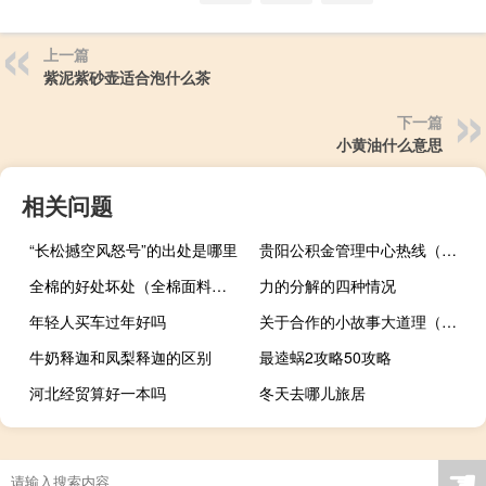
上一篇
紫泥紫砂壶适合泡什么茶
下一篇
小黄油什么意思
相关问题
“长松撼空风怒号”的出处是哪里
贵阳公积金管理中心热线（贵阳公积金管理中心）
全棉的好处坏处（全棉面料有什么好处 全棉面料的优点）
力的分解的四种情况
年轻人买车过年好吗
关于合作的小故事大道理（关于合作的小故事50字）
牛奶释迦和凤梨释迦的区别
最逵蜗2攻略50攻略
河北经贸算好一本吗
冬天去哪儿旅居
☚