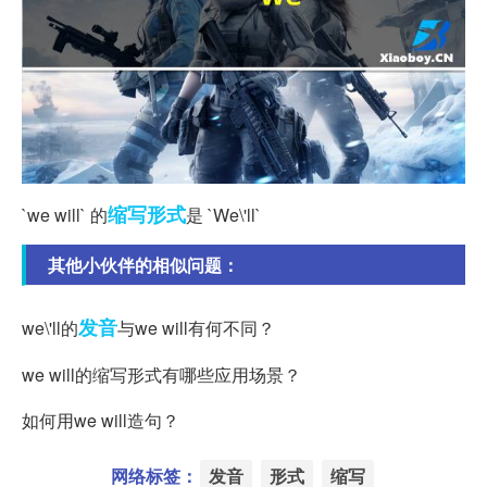
缩写
形式
`we will` 的
是 `We\'ll`
其他小伙伴的相似问题：
发音
we\'ll的
与we will有何不同？
we will的缩写形式有哪些应用场景？
如何用we will造句？
网络标签：
发音
形式
缩写