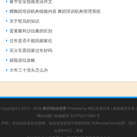
春节安全指南英语作文
赠舞蹈培训机构锦旗内容 舞蹈培训机构管理系统
关于鸵鸟的知识
蛋黄酱和沙拉酱的区别
过年是否不能回娘家住
买火车票回家过年好吗
探险游玩攻略
大年三十洗头怎么办
Copyright © 2012 - 2026
倚天Ⅱ自由世界
Powered by
网站分类目录
|
精选推荐文章
|
网站地图
|
疑难解答
京ICP证010581号
声明：本站内容来自互联网，如信息有错误可发邮件到f_fb#foxmail.com说明，我们
会及时纠正，谢谢