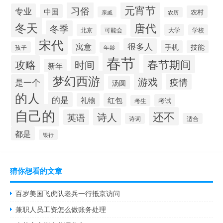
元宵节
习俗
专业
中国
农村
亲戚
农历
冬天
唐代
冬季
北京
大学
可能会
学校
宋代
很多人
寓意
手机
技能
孩子
年龄
春节
春节期间
攻略
时间
新年
梦幻西游
游戏
疫情
是一个
汤圆
的人
的是
礼物
红包
考试
考生
自己的
还不
诗人
英语
诗词
适合
都是
银行
猜你想看的文章
百岁美国飞虎队老兵一行抵京访问
兼职人员工资怎么做账务处理