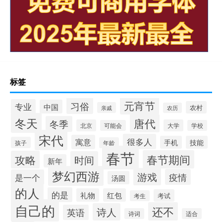
标签
元宵节
习俗
专业
中国
农村
亲戚
农历
冬天
唐代
冬季
北京
大学
可能会
学校
宋代
很多人
寓意
手机
技能
孩子
年龄
春节
春节期间
攻略
时间
新年
梦幻西游
游戏
疫情
是一个
汤圆
的人
的是
礼物
红包
考试
考生
自己的
还不
诗人
英语
诗词
适合