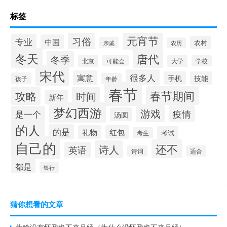
标签
元宵节
习俗
专业
中国
农村
亲戚
农历
冬天
唐代
冬季
北京
大学
可能会
学校
宋代
很多人
寓意
手机
技能
孩子
年龄
春节
春节期间
攻略
时间
新年
梦幻西游
游戏
疫情
是一个
汤圆
的人
的是
礼物
红包
考试
考生
自己的
还不
诗人
英语
诗词
适合
都是
银行
猜你想看的文章