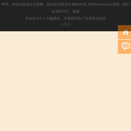
声明：本站内容来自互联网，如信息有错误可发邮件到f_fb#foxmail.com说明，我们
会及时纠正，谢谢
本站仅为个人兴趣爱好，不接盈利性广告及商业合作
小男孩