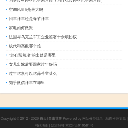
为啥没有怀孕也不来月经（为什么没怀孕也不来月经）
空调风量h是最大吗
团年拜年还是春节拜年
家电如何做账
法国与乌克兰军工企业签署十余项协议
线代和高数哪个难
“於心豁然凄”的出处是哪里
女儿出嫁后要回家过年好吗
过年吃素可以吃蒜苔韭菜么
知乎微信拜年在哪里
Copyright © 2012 - 2026
倚天Ⅱ自由世界
Powered by
网站分类目录
|
精选推荐文章
|
网站地图
|
疑难解答
京ICP证010581号