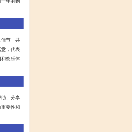
的一年的到
度佳节，共
寓意，代表
围和欢乐体
帮助、分享
的重要性和