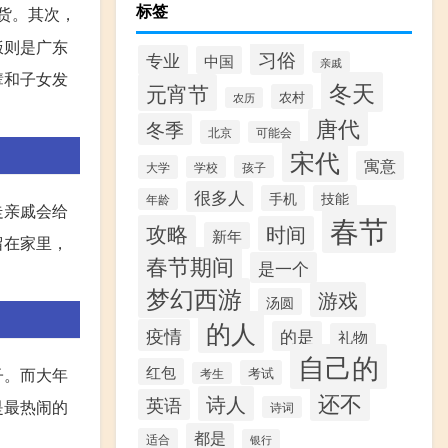
标签
货。其次，
饭则是广东
习俗
专业
中国
亲戚
辈和子女发
冬天
元宵节
农村
农历
唐代
冬季
北京
可能会
宋代
寓意
大学
孩子
学校
很多人
手机
技能
年龄
走亲戚会给
春节
攻略
时间
新年
留在家里，
春节期间
是一个
梦幻西游
游戏
汤圆
的人
疫情
的是
礼物
自己的
红包
子。而大年
考试
考生
还不
诗人
英语
是最热闹的
诗词
都是
适合
银行