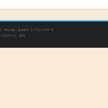
章
|
网站地图
|
疑难解答
京ICP证010581号
，我们会及时纠正，谢谢