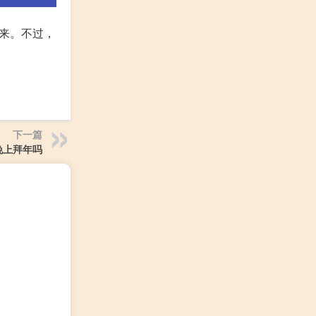
来。不过，
下一篇
晚上拜年吗