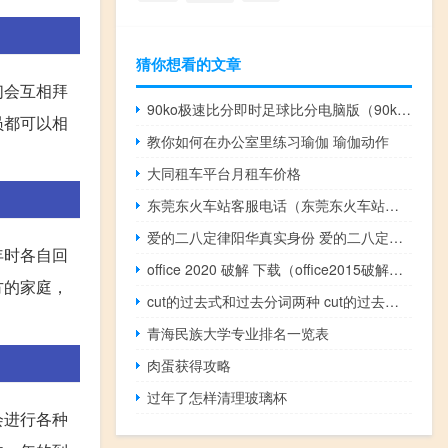
猜你想看的文章
们会互相拜
90ko极速比分即时足球比分电脑版（90ko即时比分）
员都可以相
教你如何在办公室里练习瑜伽 瑜伽动作
大同租车平台月租车价格
东莞东火车站客服电话（东莞东火车站订票电话）
爱的二八定律阳华真实身份 爱的二八定律停更原因
年时各自回
office 2020 破解 下载（office2015破解版）
方的家庭，
cut的过去式和过去分词两种 cut的过去式和名词是什么
青海民族大学专业排名一览表
肉蛋获得攻略
过年了怎样清理玻璃杯
会进行各种