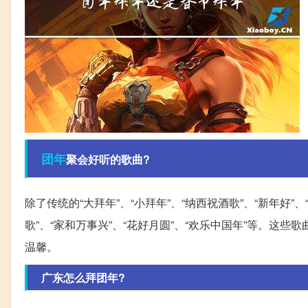
团年
聚会好听的歌曲?
除了传统的“大拜年”、“小拜年”、“纳西祝酒歌”、“新年好”
歌”、“家和万事兴”、“花好月圆”、“欢乐中国年”等。
温馨。
广东怎么拜团年?