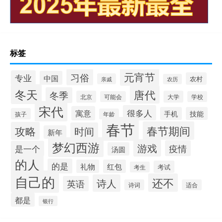
标签
元宵节
习俗
专业
中国
农村
亲戚
农历
冬天
唐代
冬季
北京
大学
可能会
学校
宋代
很多人
寓意
手机
技能
孩子
年龄
春节
春节期间
攻略
时间
新年
梦幻西游
游戏
疫情
是一个
汤圆
的人
的是
礼物
红包
考试
考生
自己的
还不
诗人
英语
诗词
适合
都是
银行