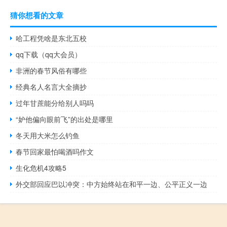
猜你想看的文章
哈工程凭啥是东北五校
qq下载（qq大会员）
非洲的春节风俗有哪些
经典名人名言大全摘抄
过年甘蔗能分给别人吗吗
“妒他偏向眼前飞”的出处是哪里
冬天用大米怎么钓鱼
春节回家最怕喝酒吗作文
生化危机4攻略5
外交部回应巴以冲突：中方始终站在和平一边、公平正义一边