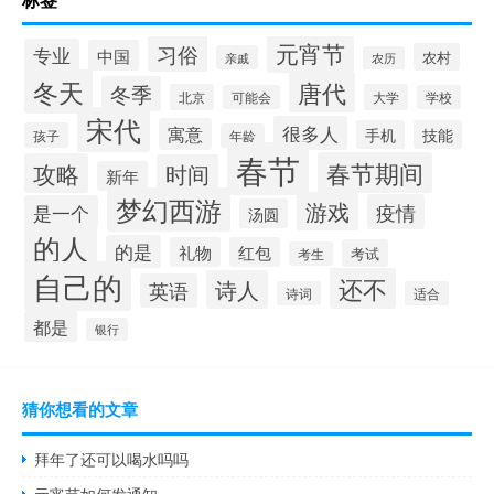
元宵节
习俗
专业
中国
农村
亲戚
农历
冬天
唐代
冬季
北京
大学
可能会
学校
宋代
很多人
寓意
手机
技能
孩子
年龄
春节
春节期间
攻略
时间
新年
梦幻西游
游戏
疫情
是一个
汤圆
的人
的是
礼物
红包
考试
考生
自己的
还不
诗人
英语
诗词
适合
都是
银行
猜你想看的文章
拜年了还可以喝水吗吗