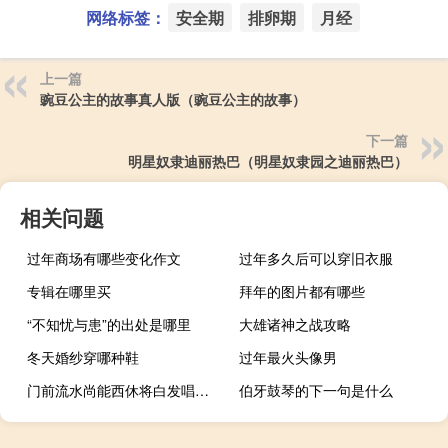
网络标签：
安全期
排卵期
月经
上一篇
豌豆公主的故事真人版（豌豆公主的故事）
下一篇
明星奴隶迪丽热巴（明星奴隶园之迪丽热巴）
相关问题
过年商场有哪些变化作文
过年多久后可以穿旧衣服
专辑在哪里买
拜年的图片都有哪些
“不知忧与患”的出处是哪里
大雄诸神之战攻略
冬天婚纱穿哪种鞋
过年最火头像男
门前流水尚能西休将白发唱黄鸡表达的思想感情（门前流水尚能西休将白发唱黄鸡）
伯牙鼓琴的下一句是什么