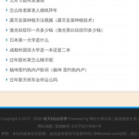
元宵节如何发通知
怎么给老家老人烧纸拜年
露天韭菜种植方法视频（露天韭菜种植技术）
激光祛痘印一共多少钱（激光美白祛痘印多少钱）
日本第一大学是什么
成都外国语大学是一本还是二本
过年跟长辈怎么聊天呢
杨坤里约热内卢歌词（杨坤 里约热内卢）
过年那天班车会停运么吗
Copyright © 2012 - 2026
倚天Ⅱ自由世界
Powered by
网站分类目录
|
精选推荐文章
|
网站地图
|
疑难解答
京ICP证010581号
声明：本站内容来自互联网，如信息有错误可发邮件到f_fb#foxmail.com说明，我们