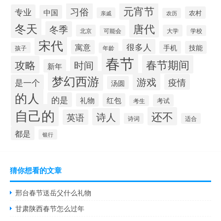
元宵节
习俗
专业
中国
农村
亲戚
农历
冬天
唐代
冬季
北京
大学
可能会
学校
宋代
很多人
寓意
手机
技能
孩子
年龄
春节
春节期间
攻略
时间
新年
梦幻西游
游戏
疫情
是一个
汤圆
的人
的是
礼物
红包
考试
考生
自己的
还不
诗人
英语
诗词
适合
都是
银行
猜你想看的文章
邢台春节送岳父什么礼物
甘肃陕西春节怎么过年