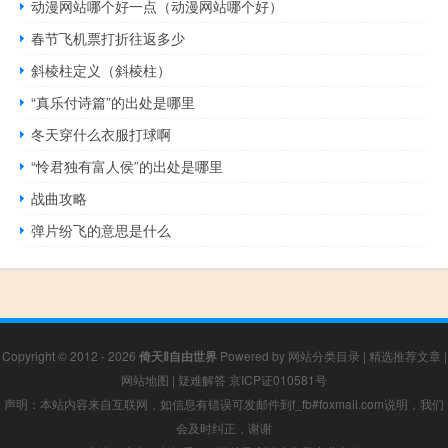
动漫网站哪个好一点（动漫网站哪个好）
春节飞机票打折往返多少
斜棱柱定义（斜棱柱）
“真乐付诗篇”的出处是哪里
冬天穿什么衣服打球啊
“怜君独有富人侯”的出处是哪里
战曲攻略
弹片纷飞的意思是什么
Copyright © 2012 - 2026
倚天Ⅱ自由世界
Powered by
网站分类目录
|
精选推荐文章
|
网站地图
|
疑难解答
京ICP证010581号
声明：本站内容来自互联网，如信息有错误可发邮件到f_fb#foxmail.com说明，我们
会及时纠正，谢谢