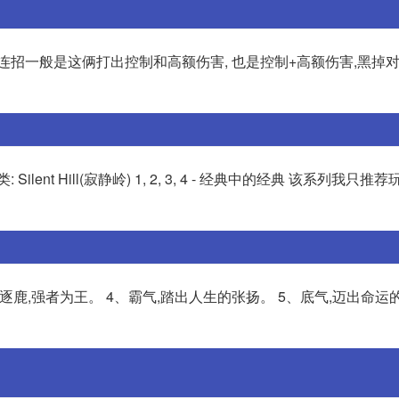
连招一般是这俩打出控制和高额伤害, 也是控制+高额伤害,黑掉
 Hill(寂静岭) 1, 2, 3, 4 - 经典中的经典 该系列我只推荐玩 
雄逐鹿,强者为王。 4、霸气,踏出人生的张扬。 5、底气,迈出命运