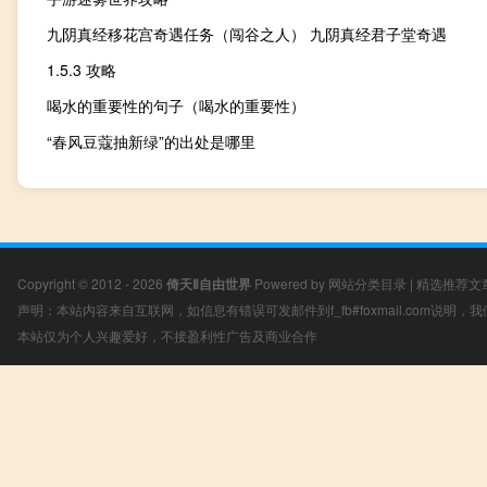
九阴真经移花宫奇遇任务（闯谷之人） 九阴真经君子堂奇遇
1.5.3 攻略
喝水的重要性的句子（喝水的重要性）
“春风豆蔻抽新绿”的出处是哪里
Copyright © 2012 - 2026
倚天Ⅱ自由世界
Powered by
网站分类目录
|
精选推荐文
声明：本站内容来自互联网，如信息有错误可发邮件到f_fb#foxmail.com说明
本站仅为个人兴趣爱好，不接盈利性广告及商业合作