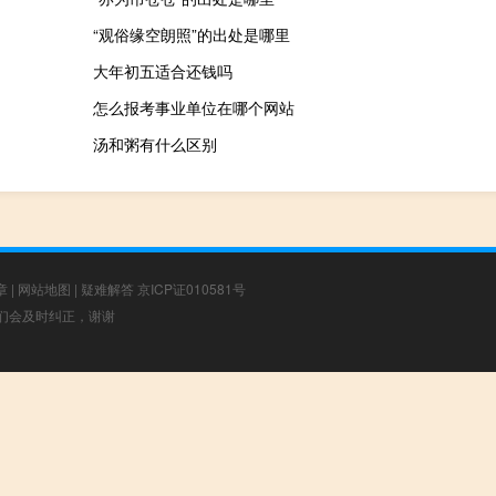
“观俗缘空朗照”的出处是哪里
大年初五适合还钱吗
怎么报考事业单位在哪个网站
汤和粥有什么区别
章
|
网站地图
|
疑难解答
京ICP证010581号
，我们会及时纠正，谢谢