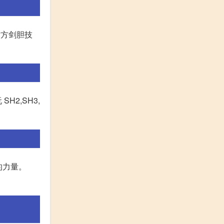
对方剑胆技
SH2,SH3,
的力量。