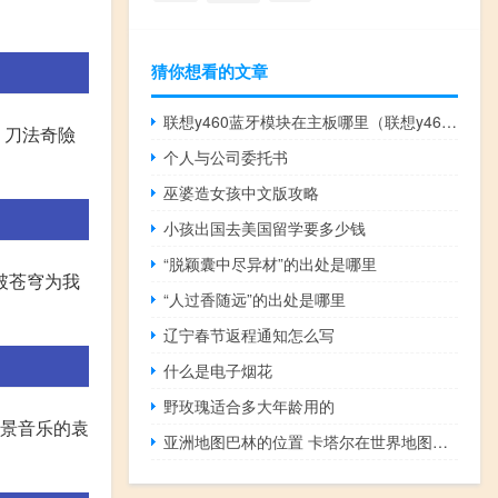
猜你想看的文章
联想y460蓝牙模块在主板哪里（联想y460c蓝牙）
。刀法奇險
个人与公司委托书
巫婆造女孩中文版攻略
小孩出国去美国留学要多少钱
“脱颖囊中尽异材”的出处是哪里
破苍穹为我
“人过香随远”的出处是哪里
辽宁春节返程通知怎么写
什么是电子烟花
野玫瑰适合多大年龄用的
背景音乐的袁
亚洲地图巴林的位置 卡塔尔在世界地图的位置