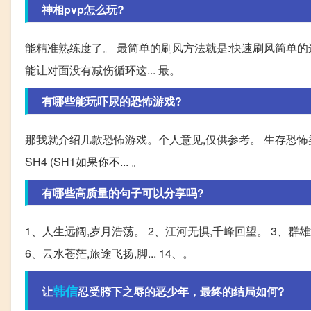
神相pvp怎么玩?
能精准熟练度了。 最简单的刷风方法就是:快速刷风简单的
能让对面没有减伤循环这... 最。
有哪些能玩吓尿的恐怖游戏?
那我就介绍几款恐怖游戏。个人意见,仅供参考。 生存恐怖类: Silent
SH4 (SH1如果你不... 。
有哪些高质量的句子可以分享吗?
1、人生远阔,岁月浩荡。 2、江河无惧,千峰回望。 3、群
6、云水苍茫,旅途飞扬,脚... 14、。
韩信
让
忍受胯下之辱的恶少年，最终的结局如何?