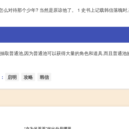
么对待那个少年? 当然是原谅他了。 1 史书上记载韩信落魄时
以抽取普通池,因为普通池可以获得大量的角色和道具,而且普通池
：
启明
攻略
韩信
“亦为吊苍苍”的出处是哪里