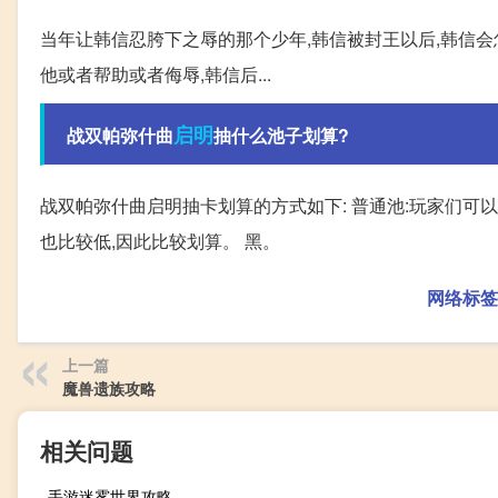
当年让韩信忍胯下之辱的那个少年,韩信被封王以后,韩信会怎
他或者帮助或者侮辱,韩信后...
启明
战双帕弥什曲
抽什么池子划算?
战双帕弥什曲启明抽卡划算的方式如下: 普通池:玩家们可
也比较低,因此比较划算。 黑。
网络标签
上一篇
魔兽遗族攻略
相关问题
手游迷雾世界攻略