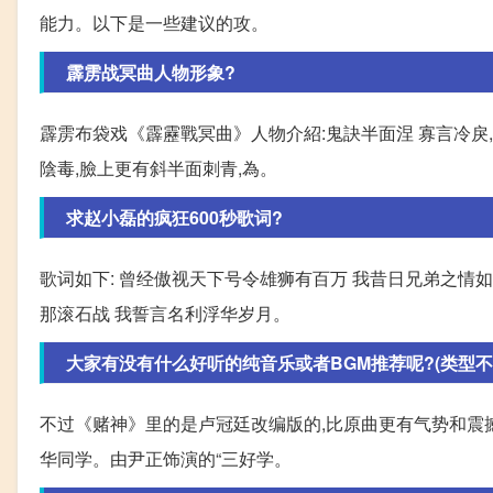
能力。以下是一些建议的攻。
霹雳战冥曲人物形象?
霹雳布袋戏《霹靂戰冥曲》人物介紹:鬼訣半面涅 寡言冷戾
陰毒,臉上更有斜半面刺青,為。
求赵小磊的疯狂600秒歌词?
歌词如下: 曾经傲视天下号令雄狮有百万 我昔日兄弟之情
那滚石战 我誓言名利浮华岁月。
大家有没有什么好听的纯音乐或者BGM推荐呢?(类型不
不过《赌神》里的是卢冠廷改编版的,比原曲更有气势和震
华同学。由尹正饰演的“三好学。