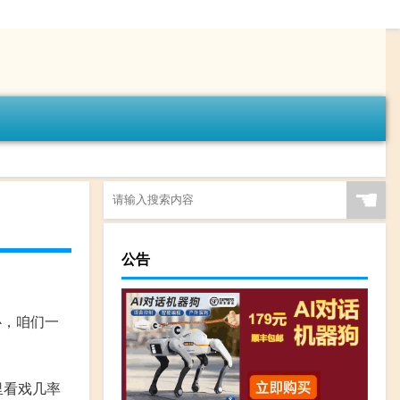
☚
公告
心，咱们一
里看戏几率