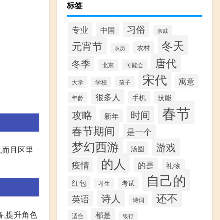
标签
习俗
专业
中国
亲戚
冬天
元宵节
农村
农历
唐代
冬季
北京
可能会
宋代
寓意
大学
孩子
学校
很多人
手机
技能
年龄
春节
攻略
时间
新年
春节期间
是一个
梦幻西游
游戏
汤圆
,而且区里
的人
疫情
的是
礼物
自己的
红包
考试
考生
还不
诗人
英语
诗词
备,提升角色
都是
适合
银行