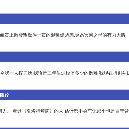
,氣質上散發叛魔族一貫的混種優越感,更為冥河之母的有力大將
如今我一人挥刀断 我语音三年生涯经历多少的磨难 我现在持剑斗
限)?
撼力。 看过《夏洛特烦恼》的人,估计都不会忘记那个也是自带