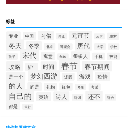
标签
元宵节
习俗
专业
中国
农村
亲戚
农历
冬天
唐代
冬季
北京
大学
可能会
学校
宋代
很多人
寓意
手机
技能
孩子
年龄
春节
春节期间
攻略
时间
新年
梦幻西游
游戏
疫情
是一个
汤圆
的人
的是
礼物
红包
考试
考生
自己的
还不
诗人
英语
诗词
适合
都是
银行
猜你想看的文章