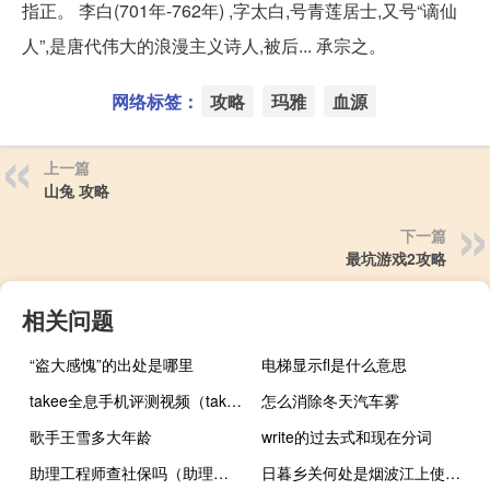
指正。 李白(701年-762年) ,字太白,号青莲居士,又号“谪仙
人”,是唐代伟大的浪漫主义诗人,被后... 承宗之。
网络标签：
攻略
玛雅
血源
上一篇
山兔 攻略
下一篇
最坑游戏2攻略
相关问题
“盗大感愧”的出处是哪里
电梯显示fl是什么意思
takee全息手机评测视频（takee全息手机）
怎么消除冬天汽车雾
歌手王雪多大年龄
write的过去式和现在分词
助理工程师查社保吗（助理工程师查询系统）
日暮乡关何处是烟波江上使人愁的赏析