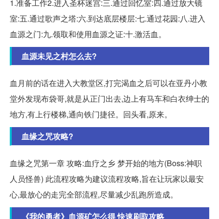
1.准备工作2.进入圣杯迷宫:三.通过回忆室:四.通过放大镜
室:五.通过歌声之塔:六.到达底层楼层:七.通过花园:八.进入
血源之门:九.领取和使用血源之证:十.激活血。
血源未见之村怎么去?
血月前的话在进入大教堂区,打完渴血之后可以在亚丹小教
堂外发现布袋哥,就是从正门出去,边上有马车和白衣绅士的
地方,有上行楼梯,通向铁门捷径。回头看,原来。
血缘之咒攻略?
血缘之咒第一章 攻略:血疗之乡 梦开始的地方(Boss:神职
人员怪兽) 此流程攻略为建议流程攻略,旨在让玩家以最安
心,最放心的走完全部流程,尽量减少乱跑所造成。
《我的勇者》血源矿怎么得 快速刷取攻略