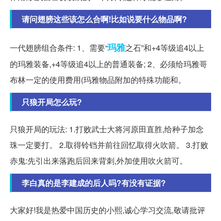
请问翅膀这些该怎么合啊!比如说要什么物品啊?
玛雅
一代翅膀组合条件: 1、需要“
之石”和+4等级追4以上
的玛雅装备,+4等级追4以上的普通装备; 2、必须给玛雅哥
布林一定的使用费用(玛雅物品附加的特殊功能和。
只狼开局怎么玩?
只狼开局的玩法: 1.打败武士大将河原田直胜,给种子加念
珠一定要打。 2.取得铃铛并前往回忆取得火吹箭。 3.打败
赤鬼:先引出来落跑后回来背刺,外加使用吹火箭可。
李白真的是李建成的后人吗?有没有证据?
大家好!我是热爱中国历史的小熙,诚心学习交流,敬请批评