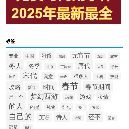
标签
元宵节
习俗
专业
中国
农村
亲戚
农历
冬天
唐代
冬季
北京
大学
可能会
学校
宋代
很多人
寓意
手机
技能
孩子
年龄
春节
春节期间
攻略
时间
新年
梦幻西游
游戏
疫情
是一个
汤圆
的人
的是
礼物
红包
考试
考生
自己的
还不
诗人
英语
诗词
适合
都是
银行