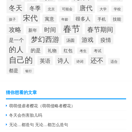
冬天
唐代
冬季
北京
大学
可能会
学校
宋代
很多人
寓意
手机
技能
孩子
年龄
春节
春节期间
攻略
时间
新年
梦幻西游
游戏
疫情
是一个
汤圆
的人
的是
礼物
红包
考试
考生
自己的
还不
诗人
英语
诗词
适合
都是
银行
猜你想看的文章
萌萌侵虐者樱花（萌萌侵略者樱花）
冬天会伤害胎儿吗
无论…都造句 无论…都怎么造句