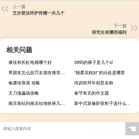
上一篇
艾尔登法环护符槽一共几个
下一篇
研究生有哪些福利
相关问题
康佳和长虹电视哪个好
38码的裤子是几个xl
男朋友怎么惩罚女朋友痛苦（男生惩罚女生）
“独爱花枝好”的出处是哪里
偷袭珍珠港 攻略
培训班拜年创意名称
天刀傀儡场攻略
春节有关的作文题
南京南站到南京站地铁座几号线
新中式装修卧室柜子选什么颜色 新中式卧室装修效果图
☚