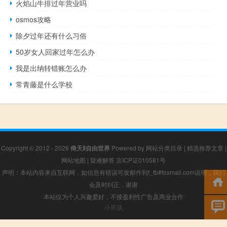
火焰山牛排过年营业吗
osmos攻略
除夕过年还有什么习俗
50岁女人回家过年怎么办
我是出纳转错账怎么办
常青藤是什么学校
Copyright © 2012 - 2026
倚天Ⅱ自由世界
Powered by
网站分类目录
|
精选推荐文章
|
网站地图
|
疑难解答
京ICP证010581号
声明：本站内容来自互联网，如信息有错误可发邮件到f_fb#foxmail.com说明，我们
会及时纠正，谢谢
本站仅为个人兴趣爱好，不接盈利性广告及商业合作
小男孩