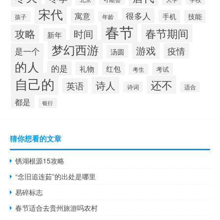
宋代
很多人
寓意
手机
技能
孩子
年龄
春节
春节期间
攻略
时间
新年
梦幻西游
游戏
疫情
是一个
汤圆
的人
的是
礼物
红包
考试
考生
自己的
还不
诗人
英语
诗词
适合
都是
银行
猜你想看的文章
锈湖根源15攻略
“念旧追连茹”的出处是哪里
易碎标志
春节适合去贵州旅游吗农村