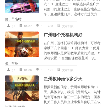
式： 1. 直通巴士： 可以选择乘坐广州
到澳门的直通巴士，直接在指定地点上
车，直达拱北口岸。这种方式过关方
便，节省时...
gz
01-07
0
480
文章列表
广州哪个托福机构好
在广州，选择托福培训机构时，可以考
虑以下几个因素： 1. 师资力量 ：优秀
的教师团队是保证教学质量的关键。 2.
课程设置 ：全面的课程覆盖听、说、
读、写各...
gz
01-06
0
121
文章列表
贵州教师婚假多少天
根据最新的信息，贵州教师婚假为13
天。具体来说，根据《贵州省人口与计
划生育条例》第三十三条的规定，国家
机关工作人员和企业事业单位职工在依
法登记结婚后...