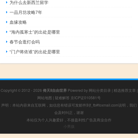
为什么去新西兰留学
一品月坊攻略7年
血缘攻略
“海内孤寒士”的出处是哪里
春节会逛灯会吗
“门户将依谁”的出处是哪里
Copyright © 2012 - 2026
倚天Ⅱ自由世界
Powered by
网站分类目录
|
精选推荐文章
|
网站地图
|
疑难解答
京ICP证010581号
声明：本站内容来自互联网，如信息有错误可发邮件到f_fb#foxmail.com说明，我们
会及时纠正，谢谢
本站仅为个人兴趣爱好，不接盈利性广告及商业合作
小男孩