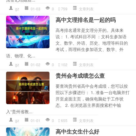
gz
01-03
0
759
文章列表
高中文理排名是一起的吗
高考排名通常是文理分开的。具体来
说： 1. 考试科目不同 ：文科生参加语
文、数学、外语、历史、地理等科目的
考试，而理科生参加语文、数学、外
语、物理、化...
gz
01-02
0
102
文章列表
贵州会考成绩怎么查
要查询贵州省高中会考成绩，您可以按
照以下步骤进行： 1. 准备一台电脑并打
开至桌面主页，确保电脑处于工作状
态。 2. 在浏览器主界面搜索栏中输
入“贵州省教...
gz
01-01
0
655
文章列表
高中生女生什么好