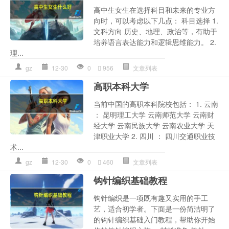
高中生女生在选择科目和未来的专业方
向时，可以考虑以下几点： 科目选择 1.
文科方向 历史、地理、政治等，有助于
培养语言表达能力和逻辑思维能力。 2.
理...
gz
12-30
0
956
文章列表
高职本科大学
当前中国的高职本科院校包括： 1. 云南
： 昆明理工大学 云南师范大学 云南财
经大学 云南民族大学 云南农业大学 天
津职业大学 2. 四川 ： 四川交通职业技
术...
gz
12-30
0
460
文章列表
钩针编织基础教程
钩针编织是一项既有趣又实用的手工
艺，适合初学者。下面是一份简洁明了
的钩针编织基础入门教程，帮助你开始