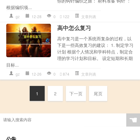
你的钩针编织之旅： 材料准备 钩针 ：
根据编织项...
gz
12-28
0
122
文章列表
高中怎么复习
高中复习是一个系统而复杂的过程，以
下是一些高效复习的建议： 1. 制定学习
计划 根据个人情况和学科特点，制定合
理的学习计划和目标。 设定短期和长期
目标...
gz
12-26
0
874
文章列表
1
2
下一页
尾页
☚
公告