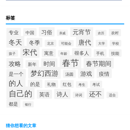
标签
元宵节
习俗
专业
中国
农村
亲戚
农历
冬天
唐代
冬季
北京
大学
可能会
学校
宋代
很多人
寓意
手机
技能
孩子
年龄
春节
春节期间
攻略
时间
新年
梦幻西游
游戏
疫情
是一个
汤圆
的人
的是
礼物
红包
考试
考生
自己的
还不
诗人
英语
诗词
适合
都是
银行
猜你想看的文章