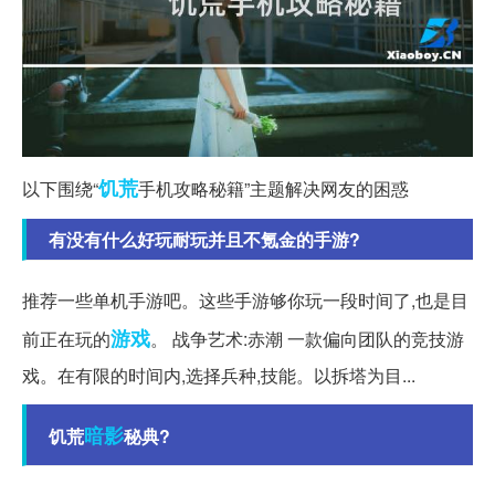
饥荒
以下围绕“
手机攻略秘籍”主题解决网友的困惑
有没有什么好玩耐玩并且不氪金的手游?
推荐一些单机手游吧。这些手游够你玩一段时间了,也是目
游戏
前正在玩的
。 战争艺术:赤潮 一款偏向团队的竞技游
戏。在有限的时间内,选择兵种,技能。以拆塔为目...
暗影
饥荒
秘典?