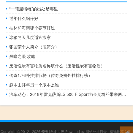
“一筇履巑岏”的出处是哪里
过年什么锅仔好
桂林和海南哪个春节好过
冰箱冬天几度适宜搬家
张国荣个人简介（湩简介）
黑暗之眼 攻略
废活性炭有害物质名称填什么（废活性炭有害物质）
传奇1.76外挂排行榜（传奇免费外挂排行榜）
赵本山拜年另一个版本是谁
汽车动态：2018年雷克萨斯LS 500 F Sport为长期粉丝带来两个惊喜
Copyright © 2012 - 2026
倚天Ⅱ自由世界
Powered by
网站分类目录
|
精选推荐文章
|