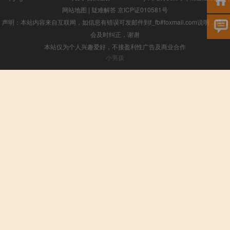
网站地图
|
疑难解答
京ICP证010581号
声明：本站内容来自互联网，如信息有错误可发邮件到f_fb#foxmail.com说明，我们
会及时纠正，谢谢
本站仅为个人兴趣爱好，不接盈利性广告及商业合作
小男孩