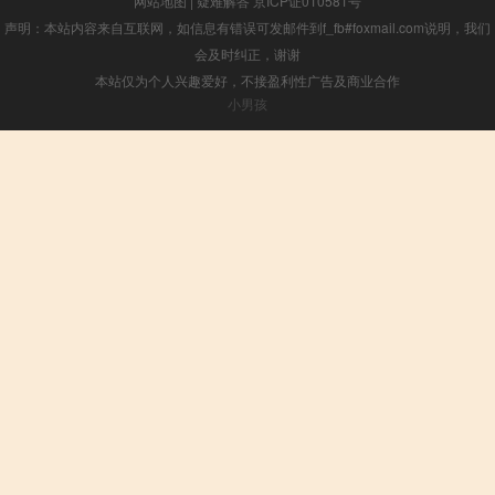
网站地图
|
疑难解答
京ICP证010581号
声明：本站内容来自互联网，如信息有错误可发邮件到f_fb#foxmail.com说明，我们
会及时纠正，谢谢
本站仅为个人兴趣爱好，不接盈利性广告及商业合作
小男孩