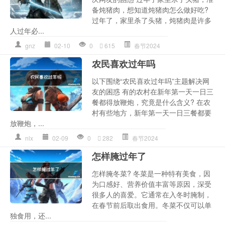
备炖猪肉，想知道炖猪肉怎么做好吃?
过年了，家里杀了头猪，炖猪肉是许多
人过年必...
gnz
02-10
0
615
春节2024
农民喜欢过年吗
以下围绕“农民喜欢过年吗”主题解决网
友的困惑 有的农村在新年第一天一日三
餐都得放鞭炮，究竟是什么含义? 在农
村有些地方，新年第一天一日三餐都要
放鞭炮，...
nlx
02-09
0
282
春节2024
怎样腌过年了
怎样腌冬菜? 冬菜是一种特有美食，因
为口感好、营养价值丰富等原因，深受
很多人的喜爱。它通常在入冬时腌制，
在春节前后取出食用。冬菜不仅可以单
独食用，还...