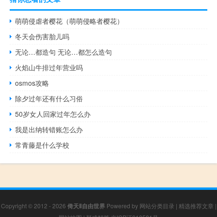
萌萌侵虐者樱花（萌萌侵略者樱花）
冬天会伤害胎儿吗
无论…都造句 无论…都怎么造句
火焰山牛排过年营业吗
osmos攻略
除夕过年还有什么习俗
50岁女人回家过年怎么办
我是出纳转错账怎么办
常青藤是什么学校
Copyright © 2012 - 2026
倚天Ⅱ自由世界
Powered by
网站分类目录
|
精选推荐文章
|