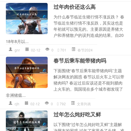
过年肉价还这么高
为什么春节临近生猪行情不涨反跌？ 春
节临近生猪行情不涨反跌，其实这也是
年初就可以预见的。主要原因是养猪大
户和养猪散户的误判造成的结果。自20
18年8月以...
gnr
02-12
0
701
春节2024
春节后乘车能带猪肉吗
下面围绕“春节后乘车能带猪肉吗”主题
解决网友的困惑 春节以后火车上可以带
猪肉吗? 春运过后应该还是不能到腊肉
上火车的。我国现在多个城市都发现了
非洲猪瘟...
cjh
02-12
0
792
文章列表
过年怎么炖好吃又鲜
以下围绕“过年怎么炖好吃又鲜”主题解
决网友的困惑 过年了家里杀了头猪，准