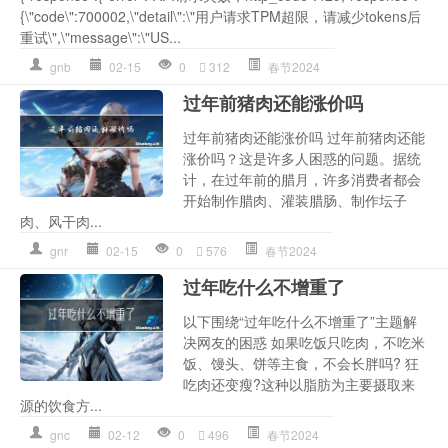
{\"code\":700002,\"detail\":\"用户请求TPM超限，请减少tokens后
重试\",\"message\":\"US...
gnb
02-15
0
312
春节2024
过年前猪肉还能涨价吗
过年前猪肉还能涨价吗 过年前猪肉还能
涨价吗？这是许多人困惑的问题。据统
计，在过年前的腊月，许多消费者都会
开始制作腊肉、灌装腊肠、制作坛子
肉、风干肉...
gnr
02-15
0
576
春节2024
过年吃什么不增重了
以下围绕“过年吃什么不增重了”主题解
决网友的困惑 如果吃饭只吃肉，不吃米
饭、馒头、饼等主食，不会长胖吗? 狂
吃肉还变瘦?这种以脂肪为主要摄取来
源的饮食方...
gnc
02-12
0
496
春节2024