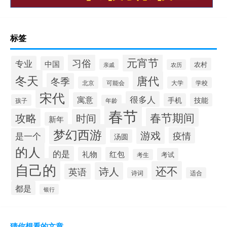
标签
元宵节
习俗
专业
中国
农村
亲戚
农历
冬天
唐代
冬季
北京
大学
可能会
学校
宋代
很多人
寓意
手机
技能
孩子
年龄
春节
春节期间
攻略
时间
新年
梦幻西游
游戏
疫情
是一个
汤圆
的人
的是
礼物
红包
考试
考生
自己的
还不
诗人
英语
诗词
适合
都是
银行
猜你想看的文章