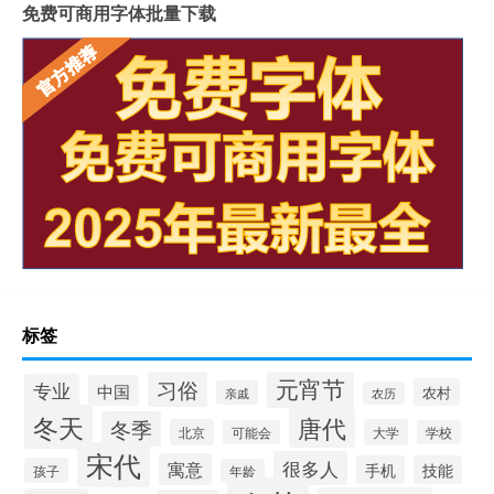
免费可商用字体批量下载
标签
元宵节
习俗
专业
中国
农村
亲戚
农历
冬天
唐代
冬季
北京
大学
可能会
学校
宋代
很多人
寓意
手机
技能
孩子
年龄