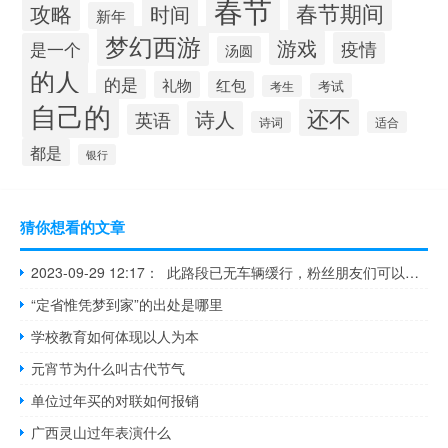
春节
春节期间
攻略
时间
新年
梦幻西游
游戏
疫情
是一个
汤圆
的人
的是
礼物
红包
考试
考生
自己的
还不
诗人
英语
诗词
适合
都是
银行
猜你想看的文章
2023-09-29 12:17： 此路段已无车辆缓行，粉丝朋友们可以放心通行。
“定省惟凭梦到家”的出处是哪里
学校教育如何体现以人为本
元宵节为什么叫古代节气
单位过年买的对联如何报销
广西灵山过年表演什么