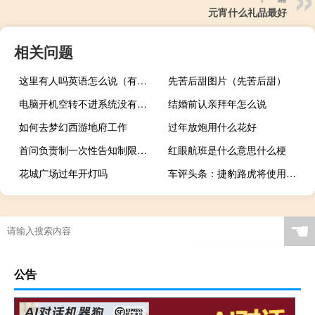
元宵什么礼品最好
相关问题
这里有人吗英语怎么说（有人吗英语怎么说）
先苦后甜图片（先苦后甜）
电脑开机空转不进系统没有嘀响声
结婚前认亲拜年怎么说
如何去梦幻西游地府工作
过年放炮用什么花好
首问负责制一次性告知制限时办结（首问负责制）
红眼航班是什么意思什么梗
花城广场过年开灯吗
车评头条：捷豹路虎将使用航空技术开发未来的车辆
☚
公告