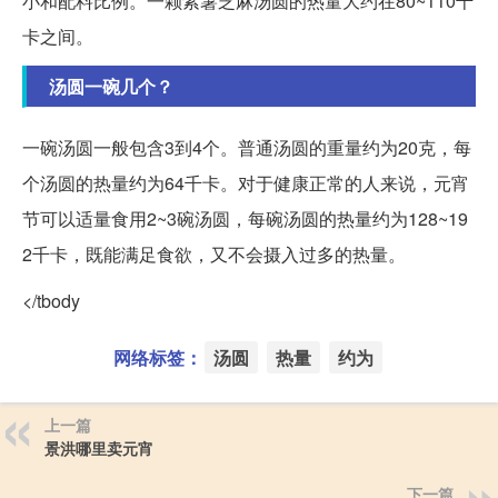
小和配料比例。一颗紫薯芝麻汤圆的热量大约在80~110千
卡之间。
汤圆一碗几个？
一碗汤圆一般包含3到4个。普通汤圆的重量约为20克，每
个汤圆的热量约为64千卡。对于健康正常的人来说，元宵
节可以适量食用2~3碗汤圆，每碗汤圆的热量约为128~19
2千卡，既能满足食欲，又不会摄入过多的热量。
</tbody
网络标签：
汤圆
热量
约为
上一篇
景洪哪里卖元宵
下一篇