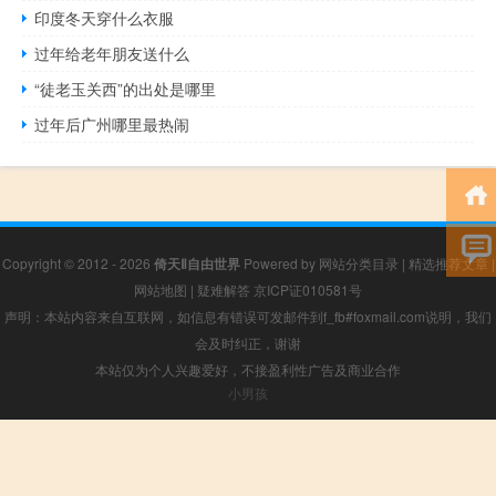
印度冬天穿什么衣服
过年给老年朋友送什么
“徒老玉关西”的出处是哪里
过年后广州哪里最热闹
Copyright © 2012 - 2026
倚天Ⅱ自由世界
Powered by
网站分类目录
|
精选推荐文章
|
网站地图
|
疑难解答
京ICP证010581号
声明：本站内容来自互联网，如信息有错误可发邮件到f_fb#foxmail.com说明，我们
会及时纠正，谢谢
本站仅为个人兴趣爱好，不接盈利性广告及商业合作
小男孩