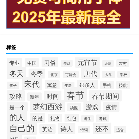
标签
元宵节
习俗
专业
中国
农村
亲戚
农历
冬天
唐代
冬季
北京
大学
可能会
学校
宋代
很多人
寓意
手机
技能
孩子
年龄
春节
春节期间
攻略
时间
新年
梦幻西游
游戏
疫情
是一个
汤圆
的人
的是
礼物
红包
考试
考生
自己的
还不
诗人
英语
诗词
适合