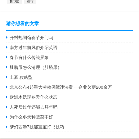
都是
银行
猜你想看的文章
开封规划馆春节开门吗
南方过年前风俗介绍英语
春节有什么传统景象
肚脐屎怎么清理（肚脐屎）
土豪 攻略型
北京公布4起重大劳动保障违法案 一企业欠薪200余万
欧洲木绣球冬天什么状态
人死后过年还能去拜年吗
为什么冬天种蔬菜不好
梦幻西游7技能宝宝打书技巧