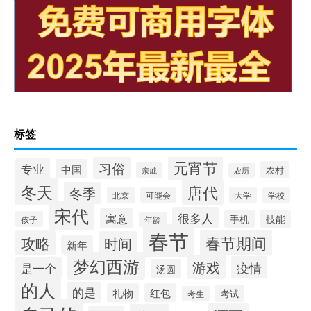
标签
元宵节
习俗
专业
中国
农村
亲戚
农历
冬天
唐代
冬季
北京
大学
可能会
学校
宋代
很多人
寓意
手机
技能
孩子
年龄
春节
春节期间
攻略
时间
新年
梦幻西游
游戏
疫情
是一个
汤圆
的人
的是
礼物
红包
考试
考生