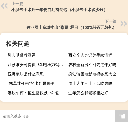
上一篇
小肠气手术后一年伤口处有硬包（小肠气手术多少钱）
下一篇
兴业网上商城推出“彩票”栏目（100%获百元好礼）
相关问题
脚步基督教歌词
西安个人办退休手续流程
江苏淮安可提供TCL电压力锅维修服务地址在哪
农村盖新房不回去过年好吗
亚洲板块是什么意思
疯狂猜图电影电视答案大全（疯狂猜图所有答案电影电视）
“寒草才变枯”的出处是哪里
道士大年三十可以吃肉吗
港股午评：恒生指数跌1% 恒生科技指数跌1.29%
过年怎么和老婆相处好
☚