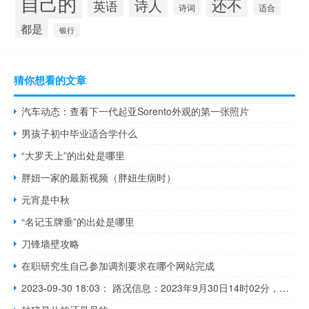
自己的
还不
诗人
英语
诗词
适合
都是
银行
猜你想看的文章
汽车动态：查看下一代起亚Sorento外观的第一张照片
男孩子初中毕业适合学什么
“大罗天上”的出处是哪里
胖妞一家的最新视频（胖妞生病时）
元宵是中秋
“名记玉牌垂”的出处是哪里
刀锋墙壁攻略
在职研究生自己参加调剂要求在哪个网站完成
2023-09-30 18:03： 路况信息：2023年9月30日14时02分，长张高速长益段益阳收费站附近以东K60至K64处东往西因车流量大造成交通通行缓慢，至18时02分已恢复正常通行。 ​​​