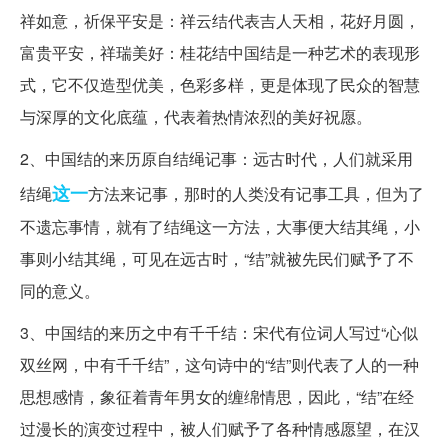
祥如意，祈保平安是：祥云结代表吉人天相，花好月圆，
富贵平安，祥瑞美好：桂花结中国结是一种艺术的表现形
式，它不仅造型优美，色彩多样，更是体现了民众的智慧
与深厚的文化底蕴，代表着热情浓烈的美好祝愿。
2、中国结的来历原自结绳记事：远古时代，人们就采用
这一
结绳
方法来记事，那时的人类没有记事工具，但为了
不遗忘事情，就有了结绳这一方法，大事便大结其绳，小
事则小结其绳，可见在远古时，“结”就被先民们赋予了不
同的意义。
3、中国结的来历之中有千千结：宋代有位词人写过“心似
双丝网，中有千千结”，这句诗中的“结”则代表了人的一种
思想感情，象征着青年男女的缠绵情思，因此，“结”在经
过漫长的演变过程中，被人们赋予了各种情感愿望，在汉