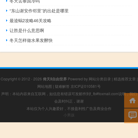
冬天去泰国冷吗
“东山谢安作邻里”的出处是哪里
最逵蜗2攻略46关攻略
让胜是什么意思啊
冬天怎样做水果发酵快
Copyright © 2012 - 2026
倚天Ⅱ自由世界
Powered by
网站分类目录
|
精选推荐文章
|
网站地图
|
疑难解答
京ICP证010581号
声明：本站内容来自互联网，如信息有错误可发邮件到f_fb#foxmail.com说明，我们
会及时纠正，谢谢
本站仅为个人兴趣爱好，不接盈利性广告及商业合作
小男孩