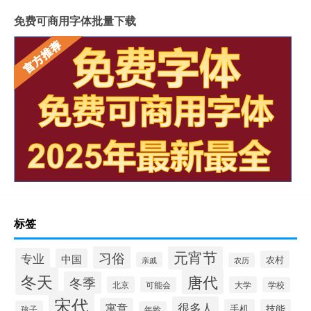
免费可商用字体批量下载
标签
元宵节
习俗
专业
中国
农村
亲戚
农历
冬天
唐代
冬季
北京
大学
可能会
学校
宋代
很多人
寓意
手机
技能
孩子
年龄