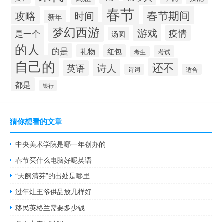
春节
春节期间
攻略
时间
新年
梦幻西游
游戏
疫情
是一个
汤圆
的人
的是
礼物
红包
考试
考生
自己的
还不
诗人
英语
诗词
适合
都是
银行
猜你想看的文章
中央美术学院是哪一年创办的
春节买什么电脑好呢英语
“天阙清芬”的出处是哪里
过年灶王爷供品放几样好
移民英格兰需要多少钱