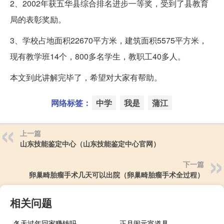
2、2002年获五华县综合排名进步一等奖，受到了县教育
局的表彰奖励。
3、学校占地面积22670平方米，建筑面积5575平方米，
现有教学班14个，800多名学生，教职工40多人。
本文到此讲解完毕了，希望对大家有帮助。
网络标签：
中学
我是
蒲江
上一篇
山东技能鉴定中心（山东技能鉴定中心官网）
下一篇
卵巢畸胎瘤手术几天可以出院（卵巢畸胎瘤手术全过程）
相关问题
冬天过年回家赚钱吗
正月闹元宵道具