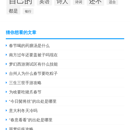
还不
诗人
英语
诗词
适合
都是
银行
猜你想看的文章
春节喝的药膳汤是什么
南方过年还要盖被子吗现在
梦幻西游测试区有什么技能
台州人为什么春节要吃粽子
三生三世手游攻略
为啥要吃猪爪春节
“今日鬓将丝”的出处是哪里
意大利冬天冷吗
“春意看看”的出处是哪里
噩梦疟疾攻略