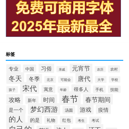
标签
元宵节
习俗
专业
中国
农村
亲戚
农历
冬天
唐代
冬季
北京
大学
可能会
学校
宋代
很多人
寓意
手机
技能
孩子
年龄
春节
春节期间
攻略
时间
新年
梦幻西游
游戏
疫情
是一个
汤圆
的人
的是
礼物
红包
考试
考生
自己的