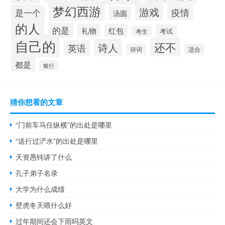
梦幻西游
游戏
疫情
是一个
汤圆
的人
的是
礼物
红包
考试
考生
自己的
还不
诗人
英语
诗词
适合
都是
银行
猜你想看的文章
“门前车马任纵横”的出处是哪里
“送行过浐水”的出处是哪里
天资愚钝讲了什么
孔子弟子名录
大学为什么成绩
壁虎冬天喂什么好
过年期间还会下雨吗英文