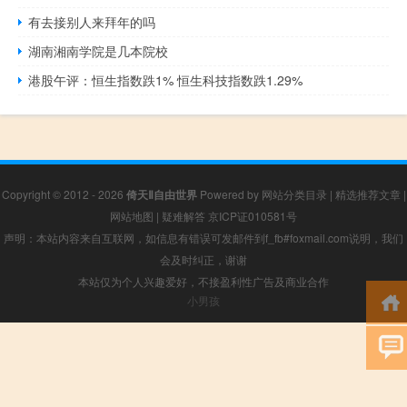
有去接别人来拜年的吗
湖南湘南学院是几本院校
港股午评：恒生指数跌1% 恒生科技指数跌1.29%
Copyright © 2012 - 2026
倚天Ⅱ自由世界
Powered by
网站分类目录
|
精选推荐文章
|
网站地图
|
疑难解答
京ICP证010581号
声明：本站内容来自互联网，如信息有错误可发邮件到f_fb#foxmail.com说明，我们
会及时纠正，谢谢
本站仅为个人兴趣爱好，不接盈利性广告及商业合作
小男孩