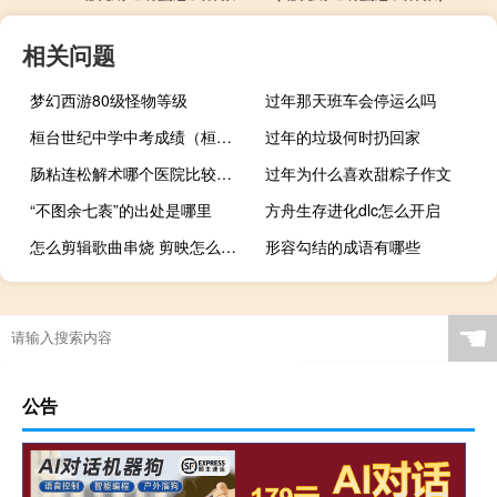
相关问题
梦幻西游80级怪物等级
过年那天班车会停运么吗
桓台世纪中学中考成绩（桓台世纪中学）
过年的垃圾何时扔回家
肠粘连松解术哪个医院比较好（肠粘连最好的医院）
过年为什么喜欢甜粽子作文
“不图余七袠”的出处是哪里
方舟生存进化dlc怎么开启
怎么剪辑歌曲串烧 剪映怎么剪辑音乐
形容勾结的成语有哪些
☚
公告