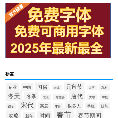
标签
元宵节
习俗
专业
中国
农村
亲戚
农历
冬天
唐代
冬季
北京
大学
可能会
学校
宋代
很多人
寓意
手机
技能
孩子
年龄
春节
春节期间
攻略
时间
新年