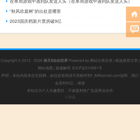
在单局游戏中遇到队友送人头（在单局游戏中遇到队友送人头）
“秋风吹庭树”的出处是哪里
2023国庆档新片票房破9亿
Copyright © 2012 - 2026
倚天Ⅱ自由世界
Powered by
网站分类目录
|
精选推荐文章
|
网站地图
|
疑难解答
京ICP证010581号
声明：本站内容来自互联网，如信息有错误可发邮件到f_fb#foxmail.com说明，我们
会及时纠正，谢谢
本站仅为个人兴趣爱好，不接盈利性广告及商业合作
小男孩