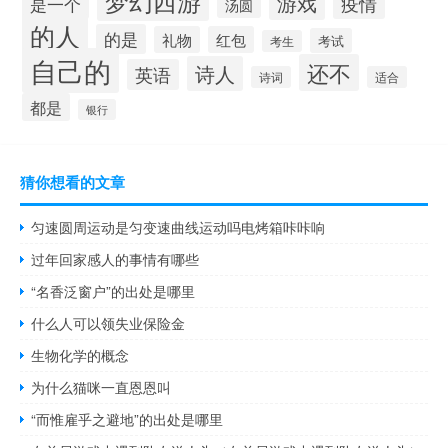
梦幻西游
游戏
疫情
是一个
汤圆
的人
的是
礼物
红包
考试
考生
自己的
还不
诗人
英语
诗词
适合
都是
银行
猜你想看的文章
匀速圆周运动是匀变速曲线运动吗电烤箱咔咔响
过年回家感人的事情有哪些
“名香泛窗户”的出处是哪里
什么人可以领失业保险金
生物化学的概念
为什么猫咪一直恩恩叫
“而惟雇乎之避地”的出处是哪里